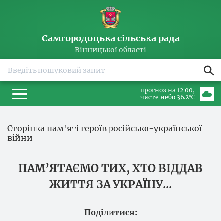
Самгородоцька сільська рада
Вінницької області
прогноз на 12:00
чисте небо 36.2℃
Сторінка пам'яті героїв російсько-української
війни
ПАМ’ЯТАЄМО ТИХ, ХТО ВІДДАВ
ЖИТТЯ
ЗА УКРАЇНУ...
Поділитися: