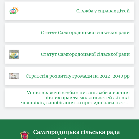
Служба у справах дітей
Статут Самгородоцької сільської ради
Статут Самгородоцької сільської ради
Стратегія розвитку громади на 2022-2030 рр
Уповноважені особи з питань забезпечення
рівних прав та можливостей жінок і
чоловіків, запобігання та протидії насильству
за ознакою статі, з питань здійснення заходів,
спрямованих на попередження торгівлі
людьми та координатора
Самгородоцька сільська рада