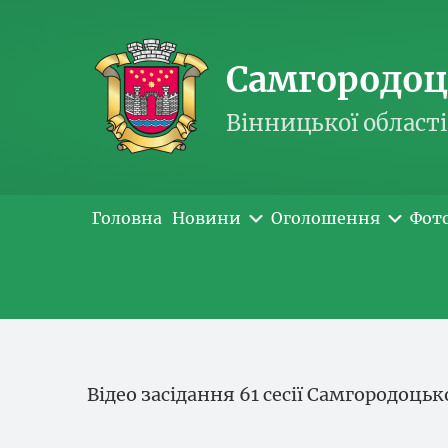
Самгородоць
Вінницької області
Головна
Новини
Оголошення
Фот
Відео засідання 61 сесії Самгородоцьк