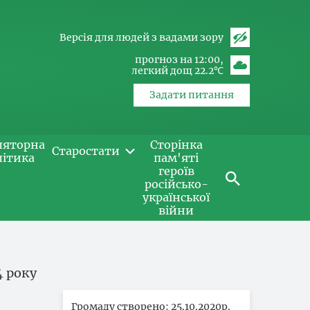
Версія для людей з вадами зору
прогноз на 12:00
легкий дощ 22.2℃
Задати питання
ляторна
Сторінка
Старостати
літика
пам'яті
героїв
російсько-
української
війни
4 року
Громаду створено: 25.10.2020р.