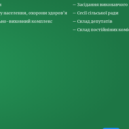
н
Засідання виконавчого
ту населення, охорони здоров’я
Сесії сільської ради
льно-виховний комплекс
Склад депутатів
Склад постійніних коміс