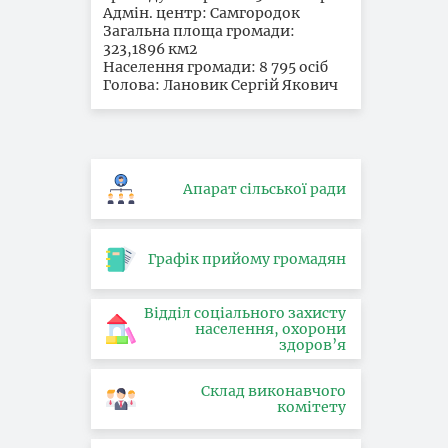
Адмін. центр: Самгородок
Загальна площа громади:
323,1896 км2
Населення громади: 8 795 осіб
Голова: Лановик Сергій Якович
Апарат сільської ради
Графік прийому громадян
Відділ соціального захисту
населення, охорони
здоров’я
Склад виконавчого
комітету