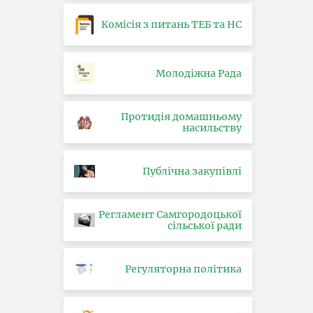
Комісія з питань ТЕБ та НС
Молодіжна Рада
Протидія домашньому
насильству
Публічна закупівлі
Регламент Самгородоцької
сільської ради
Регуляторна політика