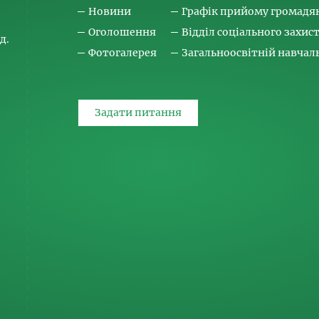
Новини
Графік прийому громадя
Оголошення
Відділ соціального захис
д.
Фотогалерея
Загальноосвітній навча
Задати питання