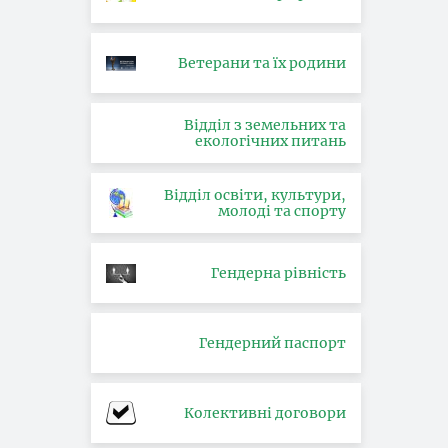
Ветерани та їх родини
Відділ з земельних та
екологічних питань
Відділ освіти, культури,
молоді та спорту
Гендерна рівність
Гендерний паспорт
Колективні договори