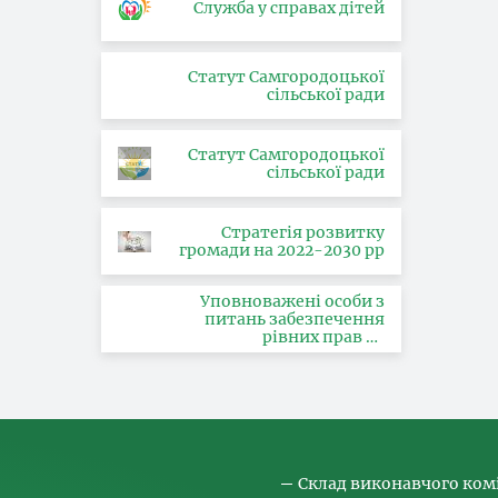
Служба у справах дітей
Статут Самгородоцької
сільської ради
Статут Самгородоцької
сільської ради
Стратегія розвитку
громади на 2022-2030 рр
Уповноважені особи з
питань забезпечення
рівних прав та
можливостей жінок і
чоловіків, запобігання та
протидії насильству за
ознакою статі, з питань
здійснення заходів,
спрямованих на
попередження торгівлі
людьми та координатора
Склад виконавчого ком