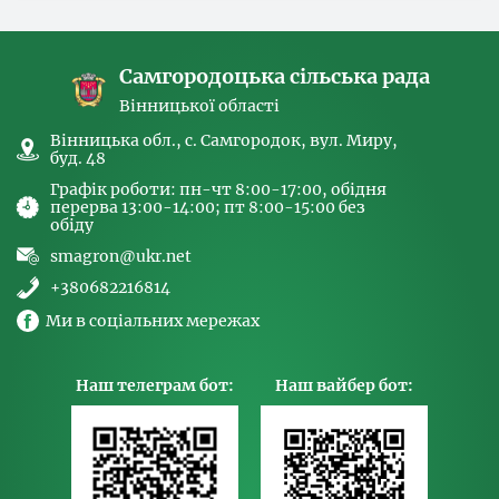
спрямованих на попередження торгівлі
людьми та координатора
Самгородоцька сільська рада
Вінницької області
Вінницька обл., с. Самгородок, вул. Миру,
буд. 48
Графік роботи: пн-чт 8:00-17:00, обідня
перерва 13:00-14:00; пт 8:00-15:00 без
обіду
smagron@ukr.net
+380682216814
Ми в соціальних мережах
Наш телеграм бот:
Наш вайбер бот: