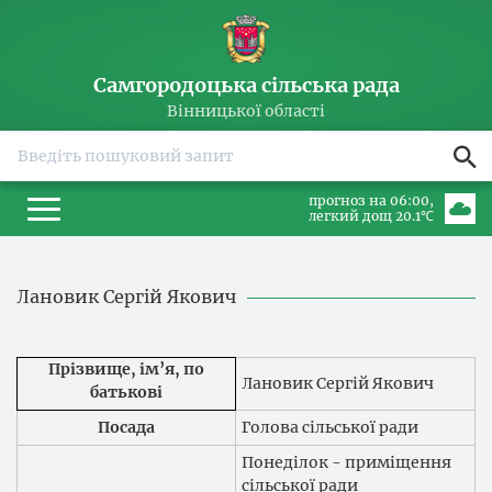
Самгородоцька сільська рада
Вінницької області
прогноз на 06:00
легкий дощ 20.1℃
Лановик Сергій Якович
Прізвище, ім’я, по
Лановик Сергій Якович
батькові
Посада
Голова сільської ради
Понеділок - приміщення
сільської ради