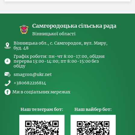
за ознакою статі, з питань здійснення заходів,
спрямованих на попередження торгівлі
людьми та координатора
Самгородоцька сільська рада
Вінницької області
Вінницька обл., с. Самгородок, вул. Миру,
буд. 48
Графік роботи: пн-чт 8:00-17:00, обідня
перерва 13:00-14:00; пт 8:00-15:00 без
обіду
smagron@ukr.net
+380682216814
Ми в соціальних мережах
Наш телеграм бот:
Наш вайбер бот: