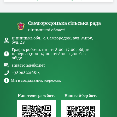
за ознакою статі, з питань здійснення заходів,
спрямованих на попередження торгівлі
людьми та координатора
Самгородоцька сільська рада
Вінницької області
Вінницька обл., с. Самгородок, вул. Миру,
буд. 48
Графік роботи: пн-чт 8:00-17:00, обідня
перерва 13:00-14:00; пт 8:00-15:00 без
обіду
smagron@ukr.net
+380682216814
Ми в соціальних мережах
Наш телеграм бот:
Наш вайбер бот: