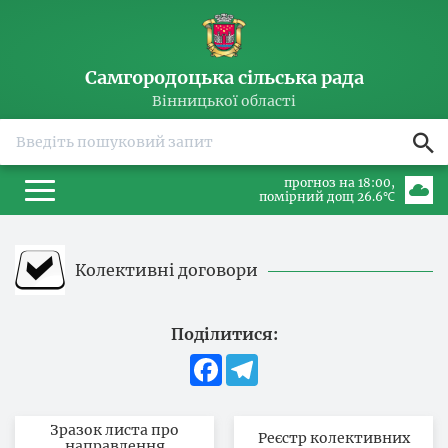
Самгородоцька сільська рада
Вінницької області
прогноз на 18:00
помірний дощ 26.6℃
Колективні договори
Поділитися:
Facebook
Telegram
Зразок листа про
Реєстр колективних
направлення