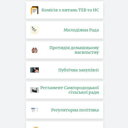
Комісія з питань ТЕБ та НС
Молодіжна Рада
Протидія домашньому
насильству
Публічна закупівлі
Регламент Самгородоцької
сільської ради
Регуляторна політика