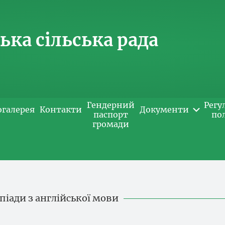
ка сільська рада
Гендерний
Регу
огалерея
Контакти
Документи
паспорт
по
громади
мпіади з англійської мови