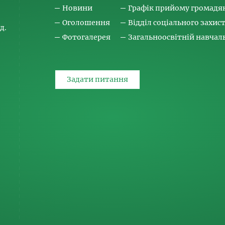
Новини
Графік прийому громадя
Оголошення
Відділ соціального захис
д.
Фотогалерея
Загальноосвітній навча
Задати питання