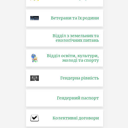
Ветерани та їх родини
Відділ з земельних та
екологічних питань
Відділ освіти, культури,
молоді та спорту
Гендерна рівність
Гендерний паспорт
Колективні договори