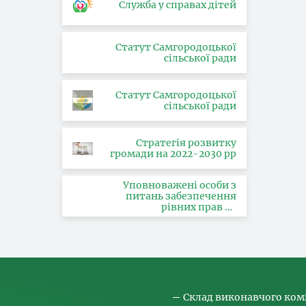
Служба у справах дітей
Статут Самгородоцької
сільської ради
Статут Самгородоцької
сільської ради
Стратегія розвитку
громади на 2022-2030 рр
Уповноважені особи з
питань забезпечення
рівних прав та
можливостей жінок і
чоловіків, запобігання та
протидії насильству за
ознакою статі, з питань
здійснення заходів,
спрямованих на
попередження торгівлі
людьми та координатора
Склад виконавчого ком