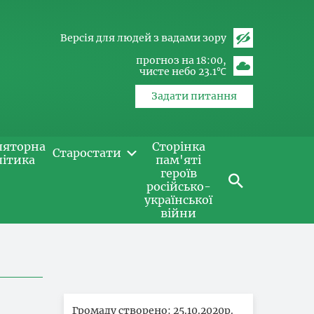
Версія для людей з вадами зору
прогноз на 18:00
чисте небо 23.1℃
Задати питання
ляторна
Сторінка
Старостати
літика
пам'яті
героїв
російсько-
української
війни
Громаду створено: 25.10.2020р.