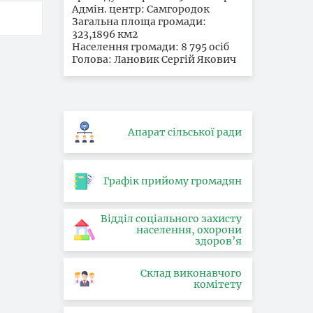
Адмін. центр: Самгородок
Загальна площа громади:
323,1896 км2
Населення громади: 8 795 осіб
Голова: Лановик Сергій Якович
Апарат сільської ради
Графік прийому громадян
Відділ соціального захисту
населення, охорони
здоров’я
Склад виконавчого
комітету