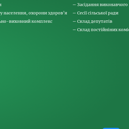
н
Засідання виконавчого
ту населення, охорони здоров’я
Сесії сільської ради
льно-виховний комплекс
Склад депутатів
Склад постійніних коміс