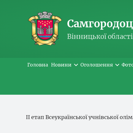
Самгородоць
Вінницької області
Головна
Новини
Оголошення
Фот
ІІ етап Всеукраїнської учнівської олі