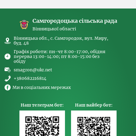
спрямованих на попередження торгівлі
людьми та координатора
Самгородоцька сільська рада
Вінницької області
Вінницька обл., с. Самгородок, вул. Миру,
буд. 48
Графік роботи: пн-чт 8:00-17:00, обідня
перерва 13:00-14:00; пт 8:00-15:00 без
обіду
smagron@ukr.net
+380682216814
Ми в соціальних мережах
Наш телеграм бот:
Наш вайбер бот: