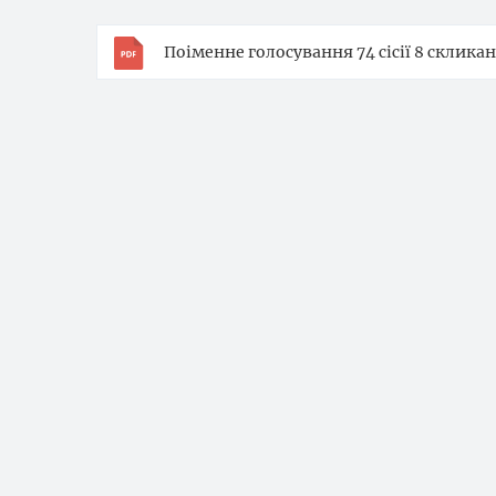
Поіменне голосування 74 сісії 8 скликан