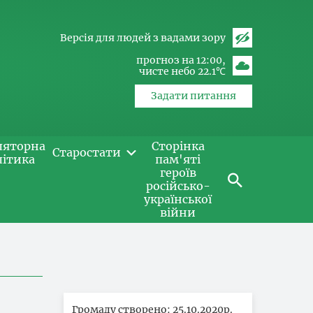
Версія для людей з вадами зору
прогноз на 12:00
чисте небо 22.1℃
Задати питання
ляторна
Сторінка
Старостати
літика
пам'яті
героїв
російсько-
української
війни
Громаду створено: 25.10.2020р.