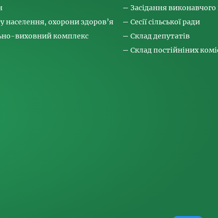
н
Засідання виконавчого
ту населення, охорони здоров’я
Сесії сільської ради
льно-виховний комплекс
Склад депутатів
Склад постійніних коміс