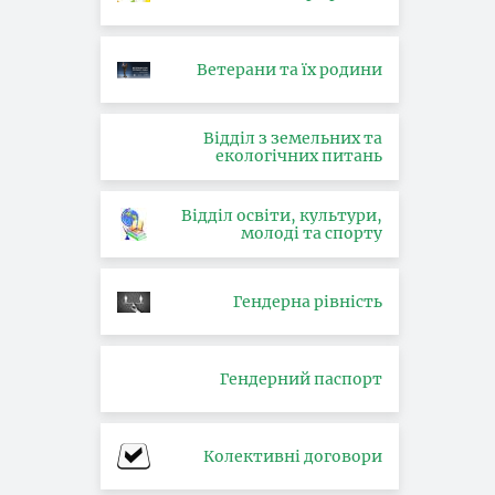
Ветерани та їх родини
Відділ з земельних та
екологічних питань
Відділ освіти, культури,
молоді та спорту
Гендерна рівність
Гендерний паспорт
Колективні договори