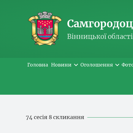
Самгородоць
Вінницької області
Головна
Новини
Оголошення
Фот
74 сесія 8 скликання