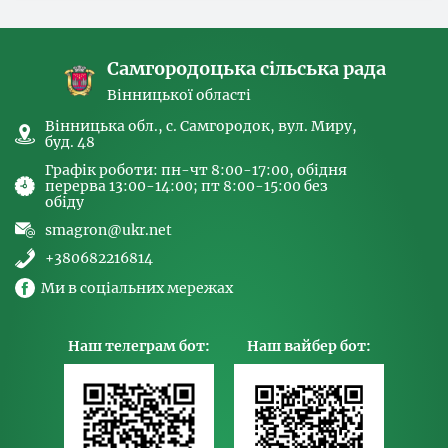
спрямованих на попередження торгівлі
людьми та координатора
Самгородоцька сільська рада
Вінницької області
Вінницька обл., с. Самгородок, вул. Миру,
буд. 48
Графік роботи: пн-чт 8:00-17:00, обідня
перерва 13:00-14:00; пт 8:00-15:00 без
обіду
smagron@ukr.net
+380682216814
Ми в соціальних мережах
Наш телеграм бот:
Наш вайбер бот: