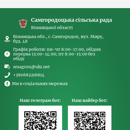
спрямованих на попередження торгівлі
людьми та координатора
Самгородоцька сільська рада
Вінницької області
Вінницька обл., с. Самгородок, вул. Миру,
буд. 48
Графік роботи: пн-чт 8:00-17:00, обідня
перерва 13:00-14:00; пт 8:00-15:00 без
обіду
smagron@ukr.net
+380682216814
Ми в соціальних мережах
Наш телеграм бот:
Наш вайбер бот: