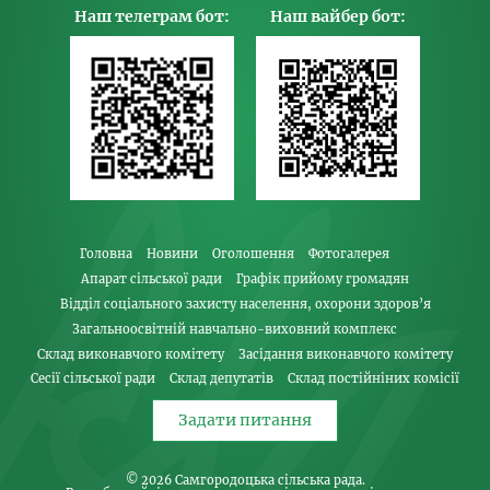
Наш телеграм бот:
Наш вайбер бот:
Головна
Новини
Оголошення
Фотогалерея
Апарат сільської ради
Графік прийому громадян
Відділ соціального захисту населення, охорони здоров’я
Загальноосвітній навчально-виховний комплекс
Склад виконавчого комітету
Засідання виконавчого комітету
Сесії сільської ради
Склад депутатів
Склад постійніних комісії
Задати питання
© 2026
Самгородоцька сільська рада
.