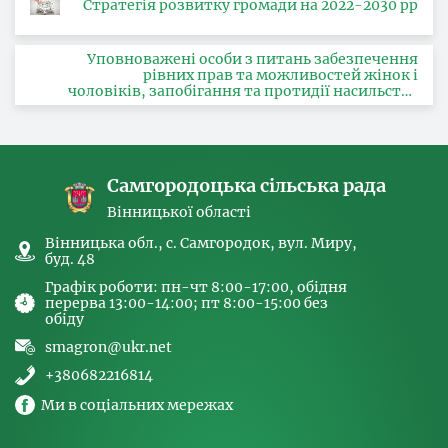
Стратегія розвитку громади на 2022-2030 рр
Уповноважені особи з питань забезпечення
рівних прав та можливостей жінок і
чоловіків, запобігання та протидії насильству
за ознакою статі, з питань здійснення заходів,
спрямованих на попередження торгівлі
людьми та координатора
Самгородоцька сільська рада
Вінницької області
Вінницька обл., с. Самгородок, вул. Миру,
буд. 48
Графік роботи: пн-чт 8:00-17:00, обідня
перерва 13:00-14:00; пт 8:00-15:00 без
обіду
smagron@ukr.net
+380682216814
Ми в соціальних мережах