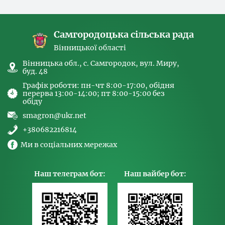
спрямованих на попередження торгівлі
людьми та координатора
Самгородоцька сільська рада
Вінницької області
Вінницька обл., с. Самгородок, вул. Миру,
буд. 48
Графік роботи: пн-чт 8:00-17:00, обідня
перерва 13:00-14:00; пт 8:00-15:00 без
обіду
smagron@ukr.net
+380682216814
Ми в соціальних мережах
Наш телеграм бот:
Наш вайбер бот: