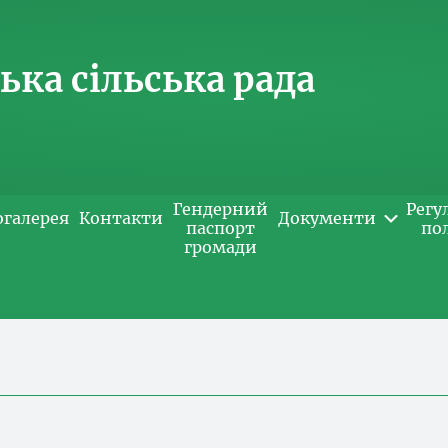
ка сільська рада
Гендерний
Регу
огалерея
Контакти
Документи
паспорт
по
громади