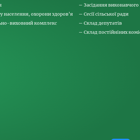
н
Засідання виконавчого
ту населення, охорони здоров’я
Сесії сільської ради
льно-виховний комплекс
Склад депутатів
Склад постійніних коміс