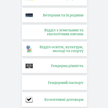
Ветерани та їх родини
Відділ з земельних та
екологічних питань
Відділ освіти, культури,
молоді та спорту
Гендерна рівність
Гендерний паспорт
Колективні договори