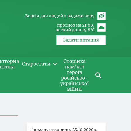
Версія для людей з вадами зору
прогноз на 21:00
легкий дощ 19.8℃
Задати питання
ляторна
Сторінка
Старостати
літика
пам'яті
героїв
російсько-
української
війни
Громаду створено: 25.10.2020р.