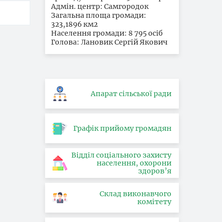
Адмін. центр: Самгородок
Загальна площа громади:
323,1896 км2
Населення громади: 8 795 осіб
Голова: Лановик Сергій Якович
Апарат сільської ради
Графік прийому громадян
Відділ соціального захисту
населення, охорони
здоров’я
Склад виконавчого
комітету