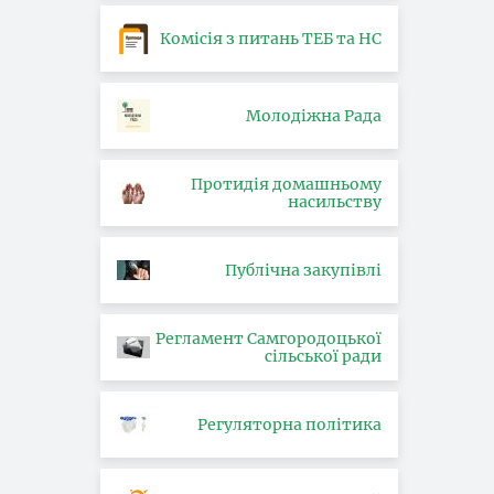
Комісія з питань ТЕБ та НС
Молодіжна Рада
Протидія домашньому
насильству
Публічна закупівлі
Регламент Самгородоцької
сільської ради
Регуляторна політика