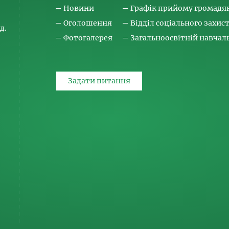
Новини
Графік прийому громадя
Оголошення
Відділ соціального захис
д.
Фотогалерея
Загальноосвітній навча
Задати питання