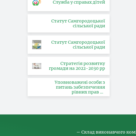
Служба у справах дітей
Статут Самгородоцької
сільської ради
Статут Самгородоцької
сільської ради
Стратегія розвитку
громади на 2022-2030 рр
Уповноважені особи з
питань забезпечення
рівних прав та
можливостей жінок і
чоловіків, запобігання та
протидії насильству за
ознакою статі, з питань
здійснення заходів,
спрямованих на
попередження торгівлі
людьми та координатора
Склад виконавчого ком