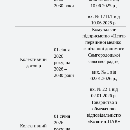
20
30
роки
10
.06.202
5
р.,
вх
. № 1
711/1
від
10
.06.202
5
р.
Комунальн
е
підприємство
«Центр
первинної медико-
санітарної допомоги
01
січня
Самгородоцької
202
6
Колективний
сільської ради»,
року; на
договір
202
6
–
вих
. № 1 від
2030 роки
02
.0
1
.202
6
р.,
вх
. №
22-
1 від
02
.0
1
.202
6
р.
Товариство з
обмеженою
відповідальністю
01 січня
«Козятин-ПАК»
2026
Колективний
року; на