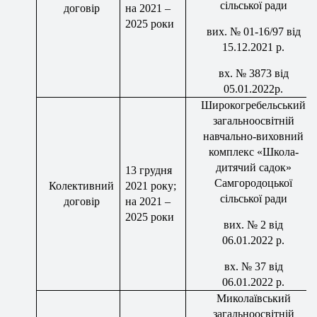
сільської ради
договір
на 2021 –
2025 роки
вих
.
№
01-16/97 від
15.12.2021 р.
вх
.
№ 3873 від
05.01.2022р.
Широкогребельський
загальноосвітній
навчально-виховний
комплекс «Школа-
дитячий садок»
1
3
грудня
Самгородоцької
Колективний
2021 року;
сільської ради
договір
на 2021 –
2025 роки
вих
.
№
2
від
06.01.2022
р.
вх
.
№ 37 від
06.01.2022 р.
Миколаївський
загальноосвітній