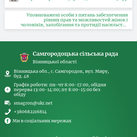
Уповноважені особи з питань забезпечення
рівних прав та можливостей жінок і
чоловіків, запобігання та протидії насильству
за ознакою статі, з питань здійснення заходів,
спрямованих на попередження торгівлі
людьми та координатора
Самгородоцька сільська рада
Вінницької області
Вінницька обл., с. Самгородок, вул. Миру,
буд. 48
Графік роботи: пн-чт 8:00-17:00, обідня
перерва 13:00-14:00; пт 8:00-15:00 без
обіду
smagron@ukr.net
+380682216814
Ми в соціальних мережах