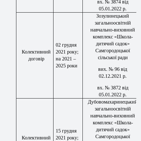
вх
.
№
3874 від
05.01.2022 р.
Зозулинецький
загальноосвітній
навчально-виховний
комплекс «Школа-
дитячий садок»
02 грудня
Самгородоцької
Колективний
2021 року;
сільської ради
договір
на 2021 –
2025 роки
вих
.
№
96 від
02.12.2021 р.
вх
.
№ 3872 від
05.01.2022 р.
Дубовомахаринецький
загальноосвітній
навчально-виховний
комплекс «Школа-
дитячий садок»
15 грудня
Самгородоцької
Колективний
2021 року;