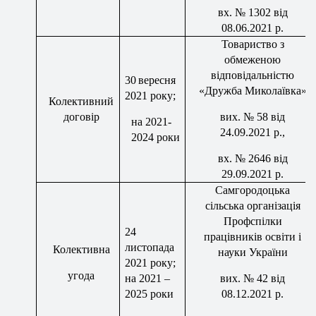
вх
. № 1302 від
08.06.2021 р.
Товариство з
обмеженою
відповідальністю
30
вересня
«Дружба Миколаївка»
2021 року;
Колективний
договір
вих
. № 58 від
на 2021-
24.09.2021 р.,
2024 роки
вх
. № 2646 від
29.09.2021 р.
Самгородоцька
сільська організація
Профспілки
24
працівників освіти і
листопада
Колективн
а
науки України
2021 року;
угода
на 2021 –
вих
.
№
42
від
2025 роки
08
.12.2021 р.