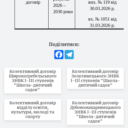
договір
вих
. № 119 від
2026 –
30.03.2026 р.
2030 роки
вх
. № 1051 від
31.03.2026 р.
Поділитися:
Facebook
Telegram
Колективний договір
Колективний договір
Широкогребельського
Зозулинецького ЗНВК
ЗНВК І-ІІІ ступенів
І-ІІІ ступенів "Школа-
"Школа-дитячий
дитячий садок"
садок"
Колективний договір
Колективний договір
відділу освіти,
Дубовомахаринецького
культури, молоді та
ЗНВК І-ІІІ ступенів
спорту
"Школа-дитячий
садок"