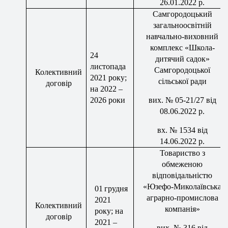
26.01.2022 р.
Самгородоцький
загальноосвітній
навчально-виховний
комплекс «Школа-
24
дитячий садок»
листопада
Самгородоцької
Колективний
2021 року;
сільської ради
договір
на 2022 –
2026 роки
вих
.
№ 05-21/27
від
08.06
.2022 р.
вх
. № 1534 від
14.06.2022 р.
Товариство з
обмеженою
відповідальністю
«
Юзефо
-Миколаївська
01
грудня
аграрно-промислова
2021
Колективний
компанія»
року; на
договір
202
1
–
вих
. №
316
від