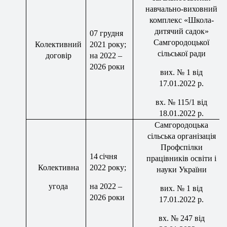
навчально-виховний
комплекс «Школа-
дитячий садок»
07
грудня
Самгородоцької
Колективний
2021 року;
сільської ради
договір
на 2022 –
2026 роки
вих
.
№ 1
від
17
.01.2022 р.
вх
. № 115/1 від
18.01.2022 р.
Самгородоцька
сільська організація
Профспілки
14
січня
працівників освіти і
Колективна
2022
року;
науки України
угода
на 2022 –
вих
.
№ 1
від
2026 роки
17.01.2022 р.
вх
. № 247 від