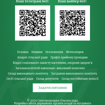
Наш телеграм бот:
Наш вайбер бот:
Головна
Новини
Оголошення
Фотогалерея
Апарат сільської ради
Графік прийому громадян
Відділ соціального захисту населення, охорони здоров’я
Загальноосвітній навчально-виховний комплекс
Склад виконавчого комітету
Засідання виконавчого комітету
Сесії сільської ради
Склад депутатів
Склад постійніних комісії
Задати питання
© 2026
Самгородоцька сільська рада
.
Розробка сайтів державних органів влади та місцевого