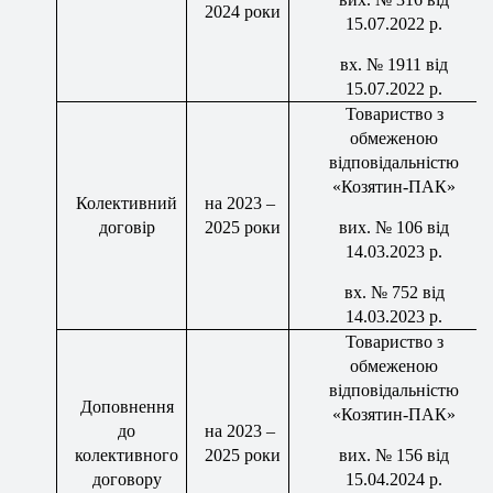
202
4
роки
15
.0
7
.2022 р.
вх
. № 1
911
від
1
5
.0
7
.2022 р.
Товариство з
обмеженою
відповідальністю
«Козятин-ПАК»
Колективний
на 202
3
–
договір
202
5
роки
вих
. №
106
від
14
.0
3
.202
3
р.
вх
. №
752
від
1
4
.0
3
.202
3
р.
Товариство з
обмеженою
відповідальністю
Доповнення
«Козятин-ПАК»
до
на 2023 –
колективного
2025 роки
вих
. № 1
5
6 від
договору
1
5
.0
4
.202
4
р.