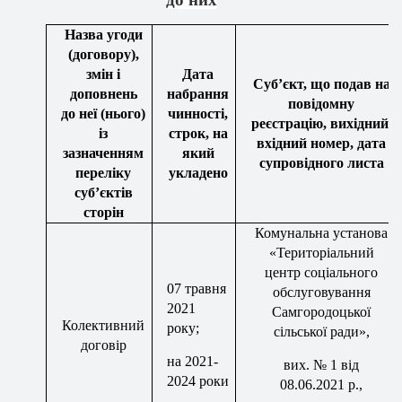
Назва угоди
(договору),
змін і
Дата
Суб’єкт, що подав на
доповнень
набрання
повідомну
до неї (нього)
чинності,
реєстрацію, вихідний,
із
строк, на
вхідний номер, дата
зазначенням
який
супровідного листа
переліку
укладено
суб’єктів
сторін
Комунальна установа
«Територіальний
центр соціального
07
травня
обслуговування
2021
Самгородоцької
Колективний
року;
сільської ради»
,
договір
на 2021-
вих
. № 1 від
2024
роки
08.06.2021 р.,