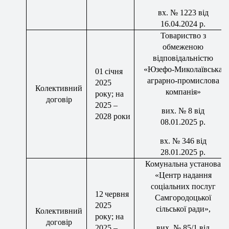
вх
. №
1223
від
1
6
.0
4
.202
4
р.
Товариство з
обмеженою
відповідальністю
«
Юзефо
-Миколаївська
01
січня
аграрно-промислова
202
5
Колективний
компанія»
року; на
договір
202
5
–
вих
. №
8
від
202
8
роки
08
.0
1
.202
5
р.
вх
. №
346
від
28
.0
1
.202
5
р.
Комунальна установа
«
Ц
ентр
надання
соціальн
их послуг
12
червня
Самгородоцької
202
5
сільської ради»,
Колективний
року; на
договір
202
5
–
вих
. №
85/
1 від