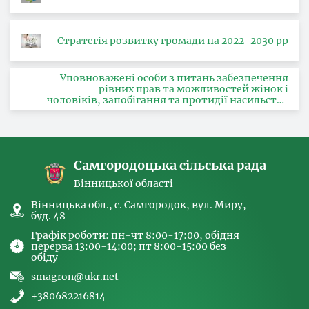
Стратегія розвитку громади на 2022-2030 рр
Уповноважені особи з питань забезпечення
рівних прав та можливостей жінок і
чоловіків, запобігання та протидії насильству
за ознакою статі, з питань здійснення заходів,
спрямованих на попередження торгівлі
людьми та координатора
Самгородоцька сільська рада
Вінницької області
Вінницька обл., с. Самгородок, вул. Миру,
буд. 48
Графік роботи: пн-чт 8:00-17:00, обідня
перерва 13:00-14:00; пт 8:00-15:00 без
обіду
smagron@ukr.net
+380682216814