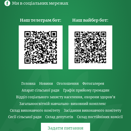
Ми в соціальних мережах
Наш телеграм бот:
Наш вайбер бот:
Головна
Новини
Оголошення
Фотогалерея
Апарат сільської ради
Графік прийому громадян
Відділ соціального захисту населення, охорони здоров’я
Загальноосвітній навчально-виховний комплекс
Склад виконавчого комітету
Засідання виконавчого комітету
Сесії сільської ради
Склад депутатів
Склад постійніних комісії
Задати питання