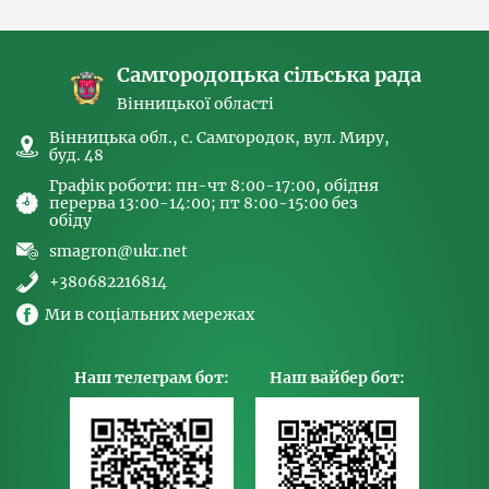
спрямованих на попередження торгівлі
людьми та координатора
Самгородоцька сільська рада
Вінницької області
Вінницька обл., с. Самгородок, вул. Миру,
буд. 48
Графік роботи: пн-чт 8:00-17:00, обідня
перерва 13:00-14:00; пт 8:00-15:00 без
обіду
smagron@ukr.net
+380682216814
Ми в соціальних мережах
Наш телеграм бот:
Наш вайбер бот: