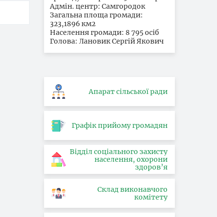
Адмін. центр: Самгородок
Загальна площа громади:
323,1896 км2
Населення громади: 8 795 осіб
Голова: Лановик Сергій Якович
Апарат сільської ради
Графік прийому громадян
Відділ соціального захисту
населення, охорони
здоров’я
Склад виконавчого
комітету