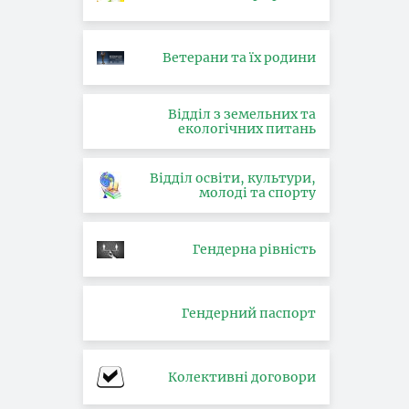
Ветерани та їх родини
Відділ з земельних та
екологічних питань
Відділ освіти, культури,
молоді та спорту
Гендерна рівність
Гендерний паспорт
Колективні договори