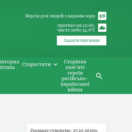
Версія для людей з вадами зору
прогноз на 12:00
чисте небо 34.6℃
Задати питання
ляторна
Сторінка
Старостати
літика
пам'яті
героїв
російсько-
української
війни
Громаду створено: 25.10.2020р.