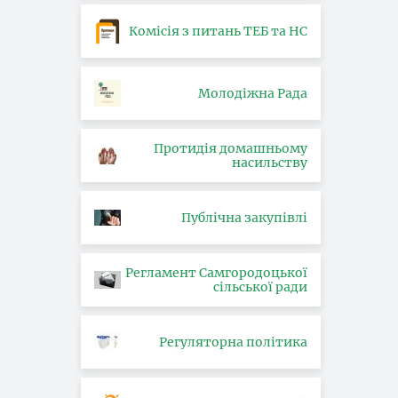
Комісія з питань ТЕБ та НС
Молодіжна Рада
Протидія домашньому
насильству
Публічна закупівлі
Регламент Самгородоцької
сільської ради
Регуляторна політика