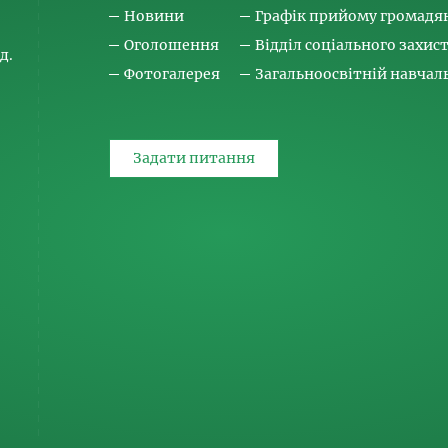
Новини
Графік прийому громадя
Оголошення
Відділ соціального захис
д.
Фотогалерея
Загальноосвітній навча
Задати питання