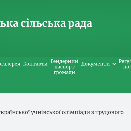
ка сільська рада
Гендерний
Регу
огалерея
Контакти
Документи
паспорт
по
громади
української учнівської олімпіади з трудового