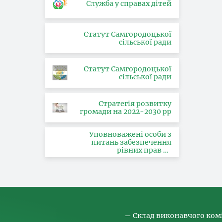
Служба у справах дітей
Статут Самгородоцької
сільської ради
Статут Самгородоцької
сільської ради
Стратегія розвитку
громади на 2022-2030 рр
Уповноважені особи з
питань забезпечення
рівних прав та
можливостей жінок і
чоловіків, запобігання та
протидії насильству за
ознакою статі, з питань
здійснення заходів,
спрямованих на
попередження торгівлі
людьми та координатора
Склад виконавчого ком