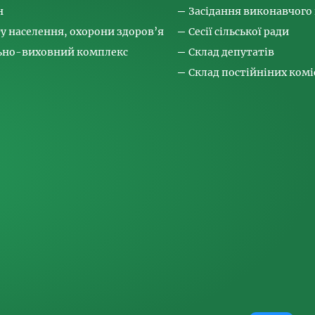
н
Засідання виконавчого
ту населення, охорони здоров’я
Сесії сільської ради
льно-виховний комплекс
Склад депутатів
Склад постійніних коміс