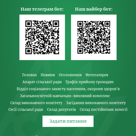
Наш телеграм бот:
Наш вайбер бот:
Головна
Новини
Оголошення
Фотогалерея
Апарат сільської ради
Графік прийому громадян
Відділ соціального захисту населення, охорони здоров’я
Загальноосвітній навчально-виховний комплекс
Склад виконавчого комітету
Засідання виконавчого комітету
Сесії сільської ради
Склад депутатів
Склад постійніних комісії
Задати питання