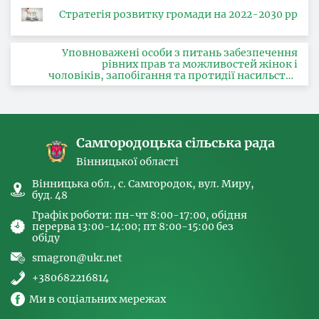
Стратегія розвитку громади на 2022-2030 рр
Уповноважені особи з питань забезпечення
рівних прав та можливостей жінок і
чоловіків, запобігання та протидії насильству
за ознакою статі, з питань здійснення заходів,
спрямованих на попередження торгівлі
людьми та координатора
Самгородоцька сільська рада
Вінницької області
Вінницька обл., с. Самгородок, вул. Миру,
буд. 48
Графік роботи: пн-чт 8:00-17:00, обідня
перерва 13:00-14:00; пт 8:00-15:00 без
обіду
smagron@ukr.net
+380682216814
Ми в соціальних мережах