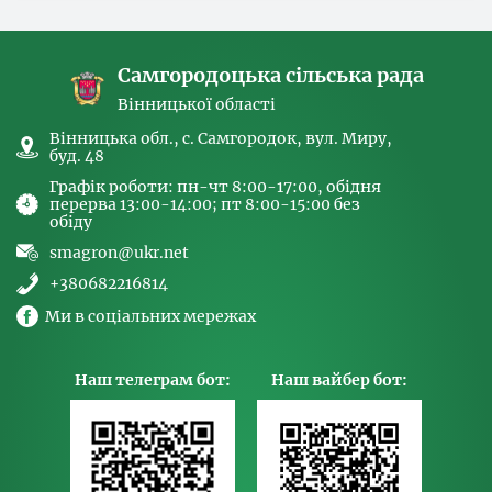
спрямованих на попередження торгівлі
людьми та координатора
Самгородоцька сільська рада
Вінницької області
Вінницька обл., с. Самгородок, вул. Миру,
буд. 48
Графік роботи: пн-чт 8:00-17:00, обідня
перерва 13:00-14:00; пт 8:00-15:00 без
обіду
smagron@ukr.net
+380682216814
Ми в соціальних мережах
Наш телеграм бот:
Наш вайбер бот: