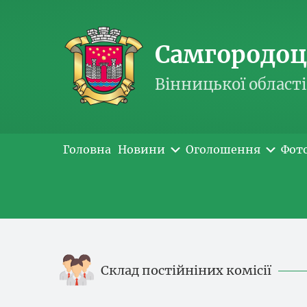
Самгородоць
Вінницької області
Головна
Новини
Оголошення
Фот
Склад постійніних комісії