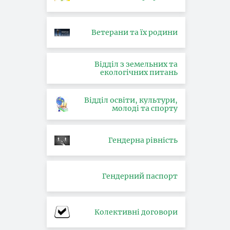
Ветерани та їх родини
Відділ з земельних та
екологічних питань
Відділ освіти, культури,
молоді та спорту
Гендерна рівність
Гендерний паспорт
Колективні договори