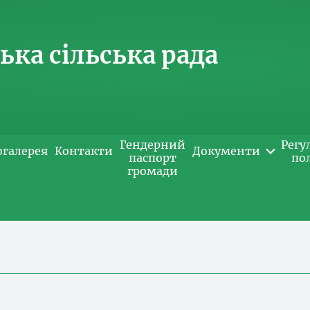
ка сільська рада
Гендерний
Регу
огалерея
Контакти
Документи
паспорт
по
громади