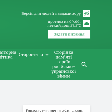
Версія для людей з вадами зору
прогноз на 09:00
легкий дощ 27.2℃
Задати питання
ляторна
Сторінка
Старостати
літика
пам'яті
героїв
російсько-
української
війни
Громаду створено: 25.10.2020р.