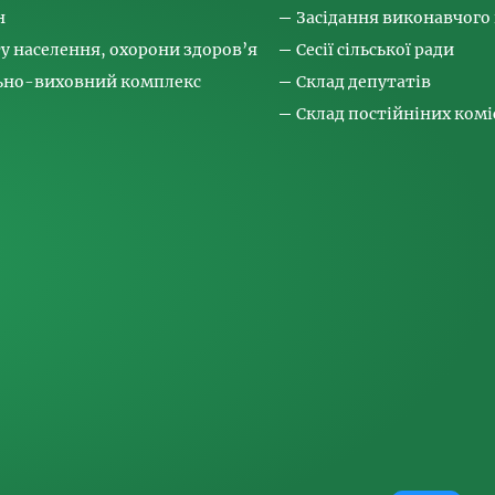
н
Засідання виконавчого
ту населення, охорони здоров’я
Сесії сільської ради
льно-виховний комплекс
Склад депутатів
Склад постійніних коміс