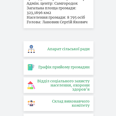
Адмін. центр: Самгородок
Загальна площа громади:
323,1896 км2
Населення громади: 8 795 осіб
Голова: Лановик Сергій Якович
Апарат сільської ради
Графік прийому громадян
Відділ соціального захисту
населення, охорони
здоров’я
Склад виконавчого
комітету