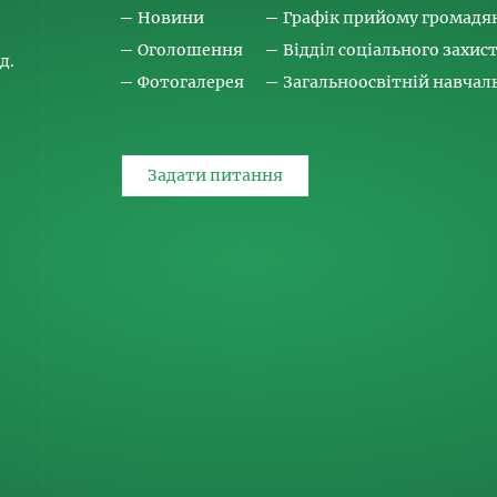
Новини
Графік прийому громадя
Оголошення
Відділ соціального захис
д.
Фотогалерея
Загальноосвітній навча
Задати питання