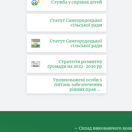
Служба у справах дітей
Статут Самгородоцької
сільської ради
Статут Самгородоцької
сільської ради
Стратегія розвитку
громади на 2022-2030 рр
Уповноважені особи з
питань забезпечення
рівних прав та
можливостей жінок і
чоловіків, запобігання та
протидії насильству за
ознакою статі, з питань
здійснення заходів,
спрямованих на
попередження торгівлі
людьми та координатора
Склад виконавчого ком