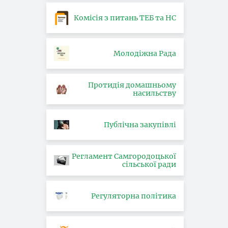
Комісія з питань ТЕБ та НС
Молодіжна Рада
Протидія домашньому
насильству
Публічна закупівлі
Регламент Самгородоцької
сільської ради
Регуляторна політика