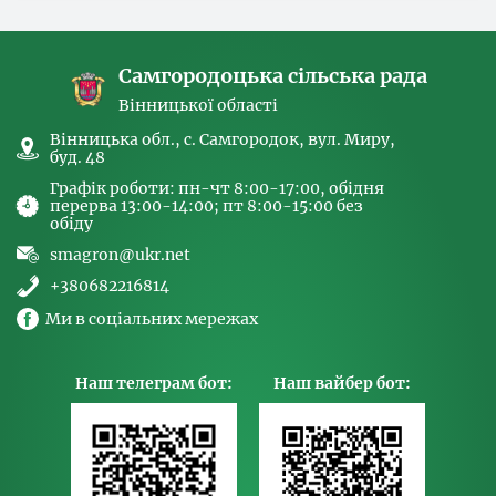
спрямованих на попередження торгівлі
людьми та координатора
Самгородоцька сільська рада
Вінницької області
Вінницька обл., с. Самгородок, вул. Миру,
буд. 48
Графік роботи: пн-чт 8:00-17:00, обідня
перерва 13:00-14:00; пт 8:00-15:00 без
обіду
smagron@ukr.net
+380682216814
Ми в соціальних мережах
Наш телеграм бот:
Наш вайбер бот: