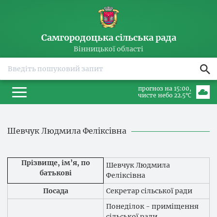
Самгородоцька сільська рада
Вінницької області
прогноз на 15:00
чисте небо 22.5℃
Шевчук Людмила Феліксівна
Прізвище, ім’я, по
Шевчук Людмила
батькові
Феліксівна
Посада
Секретар сільської ради
Понеділок - приміщення
сільської ради