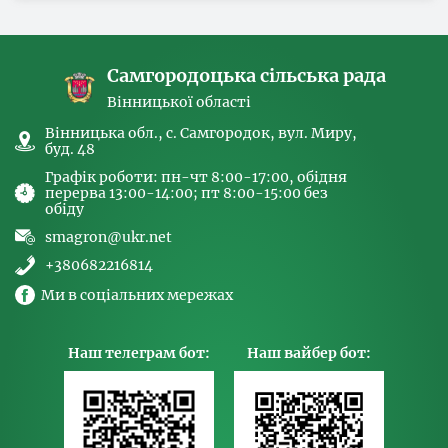
спрямованих на попередження торгівлі
людьми та координатора
Самгородоцька сільська рада
Вінницької області
Вінницька обл., с. Самгородок, вул. Миру,
буд. 48
Графік роботи: пн-чт 8:00-17:00, обідня
перерва 13:00-14:00; пт 8:00-15:00 без
обіду
smagron@ukr.net
+380682216814
Ми в соціальних мережах
Наш телеграм бот:
Наш вайбер бот: