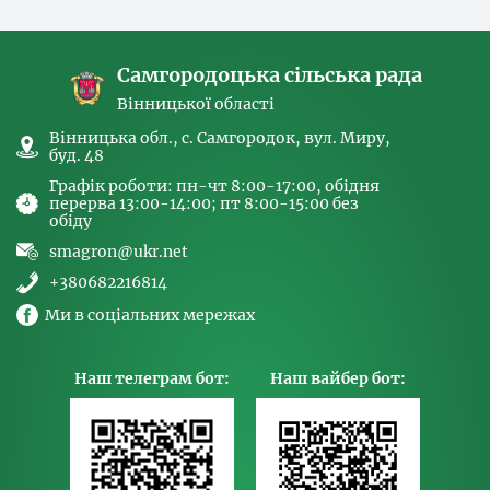
спрямованих на попередження торгівлі
людьми та координатора
Самгородоцька сільська рада
Вінницької області
Вінницька обл., с. Самгородок, вул. Миру,
буд. 48
Графік роботи: пн-чт 8:00-17:00, обідня
перерва 13:00-14:00; пт 8:00-15:00 без
обіду
smagron@ukr.net
+380682216814
Ми в соціальних мережах
Наш телеграм бот:
Наш вайбер бот: