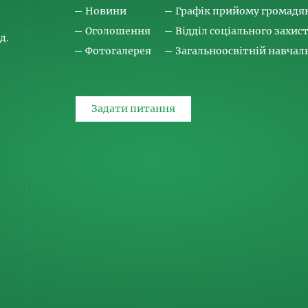
Новини
Графік прийому громадя
Оголошення
Відділ соціального захис
д.
Фотогалерея
Загальноосвітній навча
Задати питання