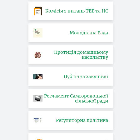
Комісія з питань ТЕБ та НС
Молодіжна Рада
Протидія домашньому
насильству
Публічна закупівлі
Регламент Самгородоцької
сільської ради
Регуляторна політика