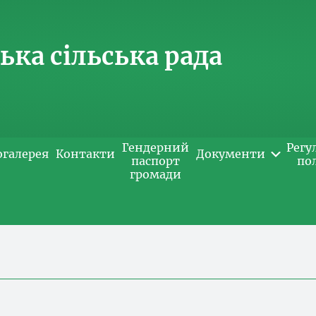
ка сільська рада
Гендерний
Регу
огалерея
Контакти
Документи
паспорт
по
громади