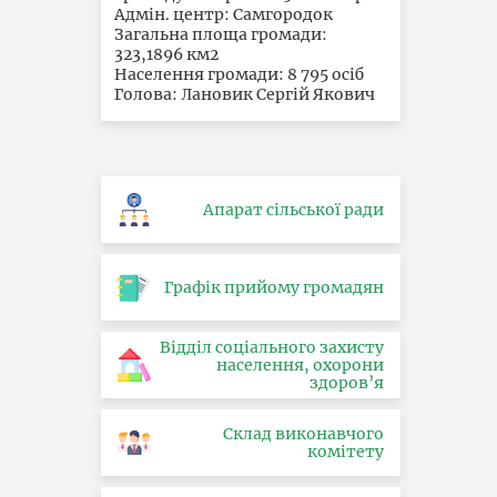
Адмін. центр: Самгородок
Загальна площа громади:
323,1896 км2
Населення громади: 8 795 осіб
Голова: Лановик Сергій Якович
Апарат сільської ради
Графік прийому громадян
Відділ соціального захисту
населення, охорони
здоров’я
Склад виконавчого
комітету