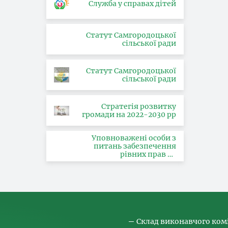
Служба у справах дітей
Статут Самгородоцької
сільської ради
Статут Самгородоцької
сільської ради
Стратегія розвитку
громади на 2022-2030 рр
Уповноважені особи з
питань забезпечення
рівних прав та
можливостей жінок і
чоловіків, запобігання та
протидії насильству за
ознакою статі, з питань
здійснення заходів,
спрямованих на
попередження торгівлі
людьми та координатора
Склад виконавчого ком