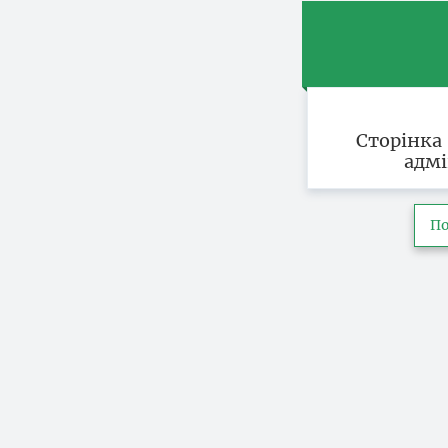
Сторінка
адмі
По