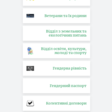
Ветерани та їх родини
Відділ з земельних та
екологічних питань
Відділ освіти, культури,
молоді та спорту
Гендерна рівність
Гендерний паспорт
Колективні договори