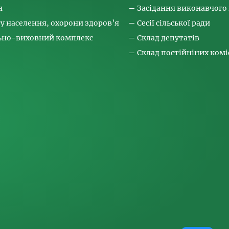
н
Засідання виконавчого
ту населення, охорони здоров’я
Сесії сільської ради
льно-виховний комплекс
Склад депутатів
Склад постійніних коміс