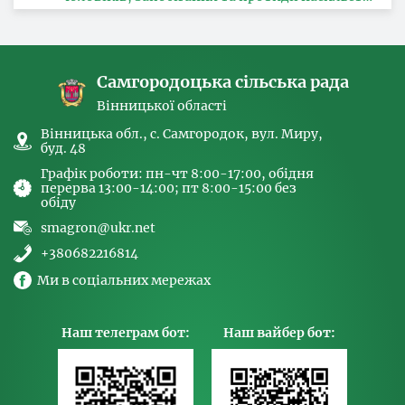
за ознакою статі, з питань здійснення заходів,
спрямованих на попередження торгівлі
людьми та координатора
Самгородоцька сільська рада
Вінницької області
Вінницька обл., с. Самгородок, вул. Миру,
буд. 48
Графік роботи: пн-чт 8:00-17:00, обідня
перерва 13:00-14:00; пт 8:00-15:00 без
обіду
smagron@ukr.net
+380682216814
Ми в соціальних мережах
Наш телеграм бот:
Наш вайбер бот: