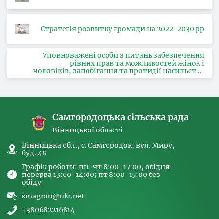
Стратегія розвитку громади на 2022-2030 рр
Уповноважені особи з питань забезпечення
рівних прав та можливостей жінок і
чоловіків, запобігання та протидії насильству
за ознакою статі, з питань здійснення заходів,
спрямованих на попередження торгівлі
людьми та координатора
Самгородоцька сільська рада
Вінницької області
Вінницька обл., с. Самгородок, вул. Миру,
буд. 48
Графік роботи: пн-чт 8:00-17:00, обідня
перерва 13:00-14:00; пт 8:00-15:00 без
обіду
smagron@ukr.net
+380682216814