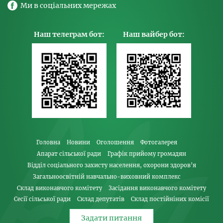
Ми в соціальних мережах
Наш телеграм бот:
Наш вайбер бот:
Головна
Новини
Оголошення
Фотогалерея
Апарат сільської ради
Графік прийому громадян
Відділ соціального захисту населення, охорони здоров’я
Загальноосвітній навчально-виховний комплекс
Склад виконавчого комітету
Засідання виконавчого комітету
Сесії сільської ради
Склад депутатів
Склад постійніних комісії
Задати питання