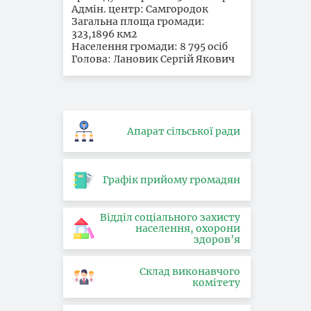
Адмін. центр: Самгородок
Загальна площа громади:
323,1896 км2
Населення громади: 8 795 осіб
Голова: Лановик Сергій Якович
Апарат сільської ради
Графік прийому громадян
Відділ соціального захисту
населення, охорони
здоров’я
Склад виконавчого
комітету