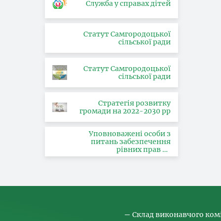
Служба у справах дітей
Статут Самгородоцької
сільської ради
Статут Самгородоцької
сільської ради
Стратегія розвитку
громади на 2022-2030 рр
Уповноважені особи з
питань забезпечення
рівних прав та
можливостей жінок і
чоловіків, запобігання та
протидії насильству за
ознакою статі, з питань
здійснення заходів,
спрямованих на
попередження торгівлі
людьми та координатора
Склад виконавчого ком