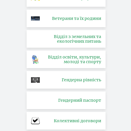
Ветерани та їх родини
Відділ з земельних та
екологічних питань
Відділ освіти, культури,
молоді та спорту
Гендерна рівність
Гендерний паспорт
Колективні договори