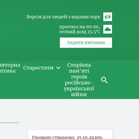
Версія для людей з вадами зору
прогноз на 00:00
легкий дощ 25.5℃
Задати питання
ляторна
Сторінка
Старостати
літика
пам'яті
героїв
російсько-
української
війни
Громаду створено: 25.10.2020р.