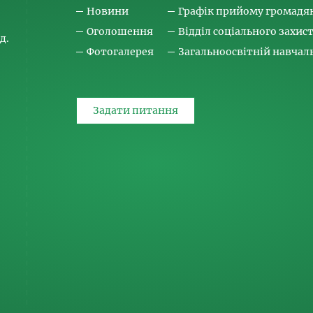
Новини
Графік прийому громадя
Оголошення
Відділ соціального захис
д.
Фотогалерея
Загальноосвітній навча
Задати питання