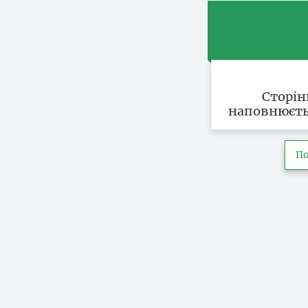
Сторін
наповнюєть
По