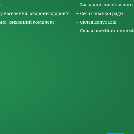
н
Засідання виконавчого
ту населення, охорони здоров’я
Сесії сільської ради
льно-виховний комплекс
Склад депутатів
Склад постійніних коміс