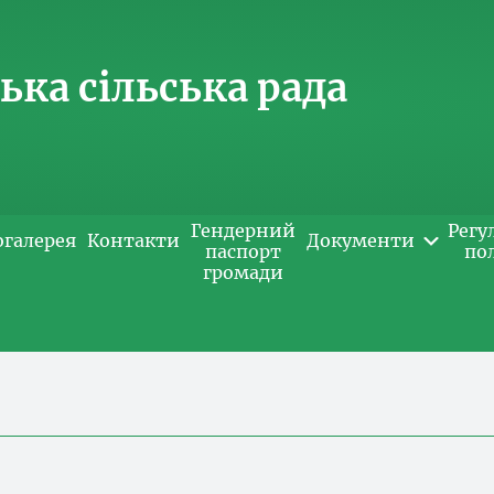
ка сільська рада
Гендерний
Регу
огалерея
Контакти
Документи
паспорт
по
громади