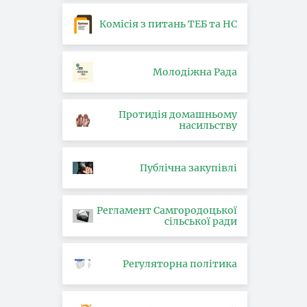
Комісія з питань ТЕБ та НС
Молодіжна Рада
Протидія домашньому
насильству
Публічна закупівлі
Регламент Самгородоцької
сільської ради
Регуляторна політика