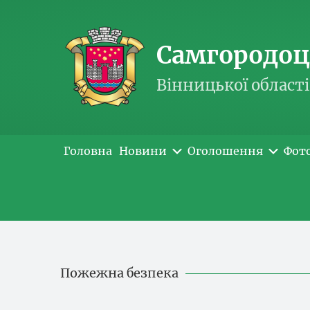
Самгородоць
Вінницької області
Головна
Новини
Оголошення
Фот
Пожежна безпека