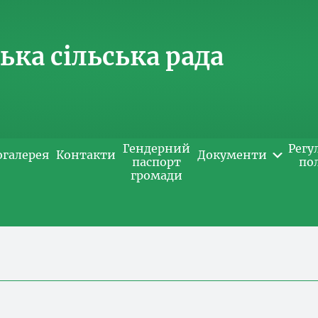
ка сільська рада
Гендерний
Регу
огалерея
Контакти
Документи
паспорт
по
громади