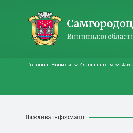
Самгородоць
Вінницької області
Головна
Новини
Оголошення
Фот
Важлива інформація