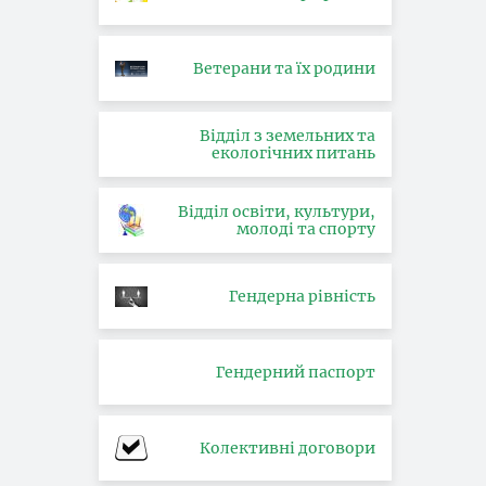
Ветерани та їх родини
Відділ з земельних та
екологічних питань
Відділ освіти, культури,
молоді та спорту
Гендерна рівність
Гендерний паспорт
Колективні договори