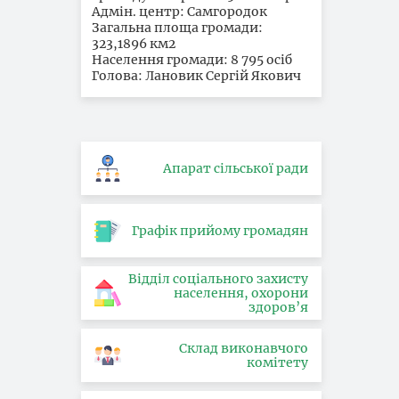
Адмін. центр: Самгородок
Загальна площа громади:
323,1896 км2
Населення громади: 8 795 осіб
Голова: Лановик Сергій Якович
Апарат сільської ради
Графік прийому громадян
Відділ соціального захисту
населення, охорони
здоров’я
Склад виконавчого
комітету