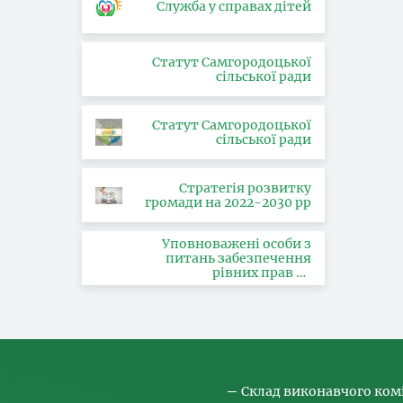
Служба у справах дітей
Статут Самгородоцької
сільської ради
Статут Самгородоцької
сільської ради
Стратегія розвитку
громади на 2022-2030 рр
Уповноважені особи з
питань забезпечення
рівних прав та
можливостей жінок і
чоловіків, запобігання та
протидії насильству за
ознакою статі, з питань
здійснення заходів,
спрямованих на
попередження торгівлі
людьми та координатора
Склад виконавчого ком