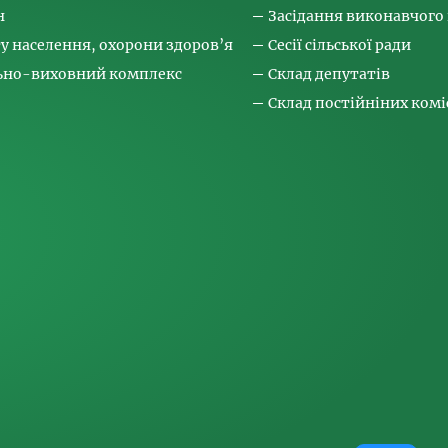
н
Засідання виконавчого
ту населення, охорони здоров’я
Сесії сільської ради
льно-виховний комплекс
Склад депутатів
Склад постійніних коміс