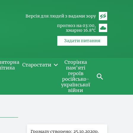
Версія для людей з вадами зору
прогноз на 03:00
хмарно 16.8℃
Задати питання
ляторна
Сторінка
Старостати
літика
пам'яті
героїв
російсько-
української
війни
Громаду створено: 25.10.2020р.