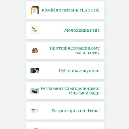
Комісія з питань ТЕБ та НС
Молодіжна Рада
Протидія домашньому
насильству
Публічна закупівлі
Регламент Самгородоцької
сільської ради
Регуляторна політика