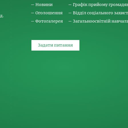
Новини
Графік прийому громадя
Оголошення
Відділ соціального захис
д.
Фотогалерея
Загальноосвітній навча
Задати питання