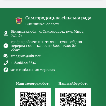
спрямованих на попередження торгівлі
людьми та координатора
Самгородоцька сільська рада
Вінницької області
Вінницька обл., с. Самгородок, вул. Миру,
буд. 48
Графік роботи: пн-чт 8:00-17:00, обідня
перерва 13:00-14:00; пт 8:00-15:00 без
обіду
smagron@ukr.net
+380682216814
Ми в соціальних мережах
Наш телеграм бот:
Наш вайбер бот: