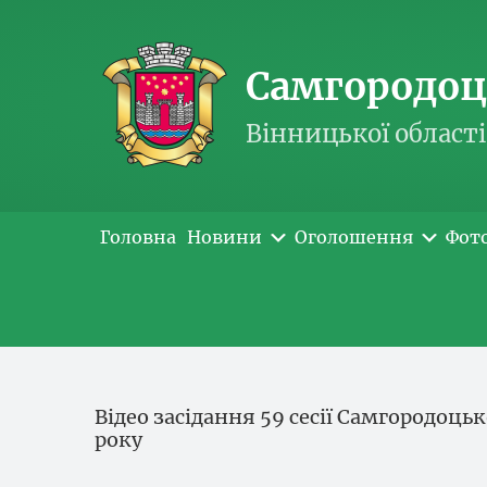
Самгородоць
Вінницької області
Головна
Новини
Оголошення
Фот
Відео засідання 59 сесії Самгородоцьк
року