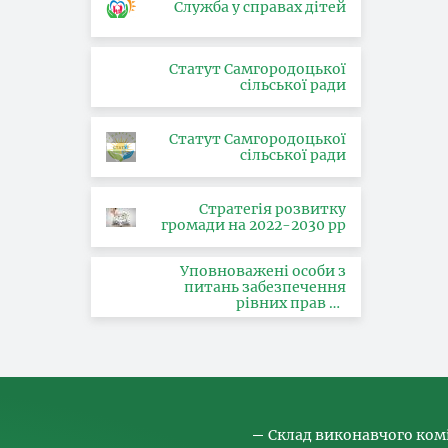
Служба у справах дітей
Статут Самгородоцької
сільської ради
Статут Самгородоцької
сільської ради
Стратегія розвитку
громади на 2022-2030 рр
Уповноважені особи з
питань забезпечення
рівних прав та
можливостей жінок і
чоловіків, запобігання та
протидії насильству за
ознакою статі, з питань
здійснення заходів,
спрямованих на
попередження торгівлі
людьми та координатора
Склад виконавчого ком