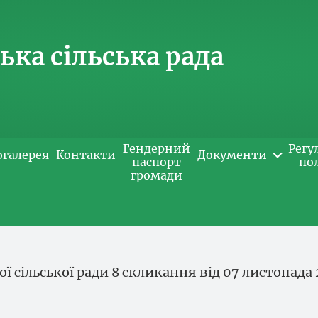
ка сільська рада
Гендерний
Регу
огалерея
Контакти
Документи
паспорт
по
громади
ої сільської ради 8 скликання від 07 листопада