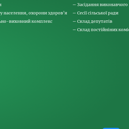
н
Засідання виконавчого
ту населення, охорони здоров’я
Сесії сільської ради
льно-виховний комплекс
Склад депутатів
Склад постійніних коміс