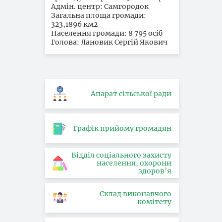
Адмін. центр: Самгородок
Загальна площа громади:
323,1896 км2
Населення громади: 8 795 осіб
Голова: Лановик Сергій Якович
Апарат сільської ради
Графік прийому громадян
Відділ соціального захисту
населення, охорони
здоров’я
Склад виконавчого
комітету