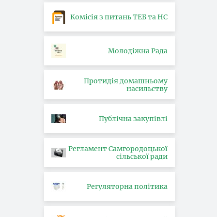
Комісія з питань ТЕБ та НС
Молодіжна Рада
Протидія домашньому
насильству
Публічна закупівлі
Регламент Самгородоцької
сільської ради
Регуляторна політика