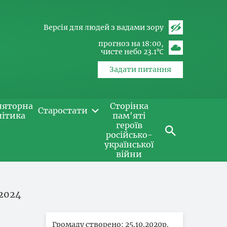
Версія для людей з вадами зору
прогноз на 18:00
чисте небо 23.1℃
Задати питання
ляторна
Сторінка
Старостати
літика
пам'яті
героїв
російсько-
української
війни
 2024
Громаду створено: 25.10.2020р.