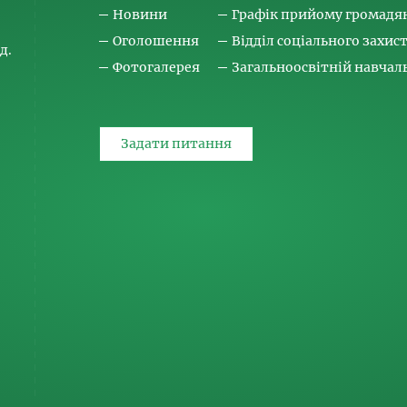
Новини
Графік прийому громадя
Оголошення
Відділ соціального захис
д.
Фотогалерея
Загальноосвітній навча
Задати питання