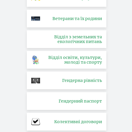
Ветерани та їх родини
Відділ з земельних та
екологічних питань
Відділ освіти, культури,
молоді та спорту
Гендерна рівність
Гендерний паспорт
Колективні договори