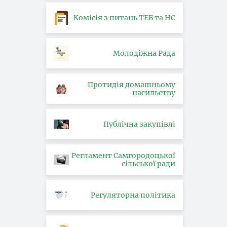
Комісія з питань ТЕБ та НС
Молодіжна Рада
Протидія домашньому
насильству
Публічна закупівлі
Регламент Самгородоцької
сільської ради
Регуляторна політика