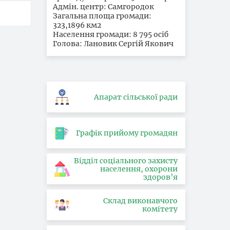
Адмін. центр: Самгородок
Загальна площа громади:
323,1896 км2
Населення громади: 8 795 осіб
Голова: Лановик Сергій Якович
Апарат сільської ради
Графік прийому громадян
Відділ соціального захисту
населення, охорони
здоров’я
Склад виконавчого
комітету