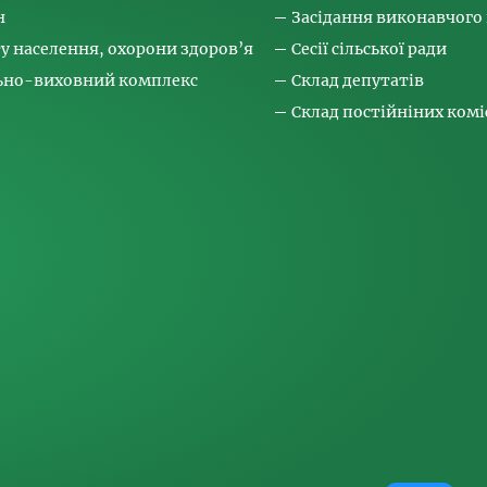
н
Засідання виконавчого
ту населення, охорони здоров’я
Сесії сільської ради
льно-виховний комплекс
Склад депутатів
Склад постійніних коміс