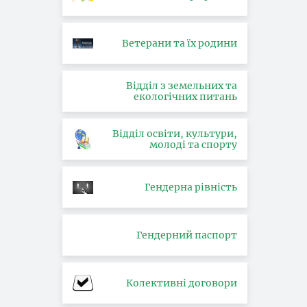
Ветерани та їх родини
Відділ з земельних та
екологічних питань
Відділ освіти, культури,
молоді та спорту
Гендерна рівність
Гендерний паспорт
Колективні договори