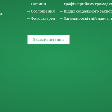
Новини
Графік прийому громадя
Оголошення
Відділ соціального захис
д.
Фотогалерея
Загальноосвітній навча
Задати питання