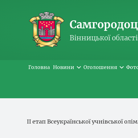
Самгородоць
Вінницької області
Головна
Новини
Оголошення
Фот
ІІ етап Всеукраїнської учнівської олі