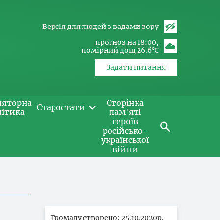
Версія для людей з вадами зору
прогноз на 18:00
помірний дощ 26.6℃
Задати питання
ляторна
Сторінка
Старостати
літика
пам'яті
героїв
російсько-
української
війни
Громаду створено: 25.10.2020р.