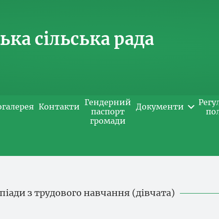
ка сільська рада
Гендерний
Регу
огалерея
Контакти
Документи
паспорт
по
громади
мпіади з трудового навчання (дівчата)