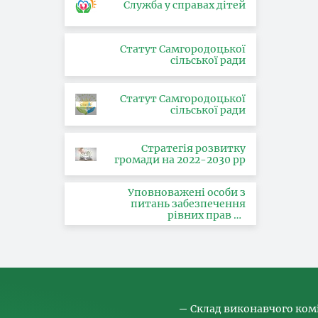
Служба у справах дітей
Статут Самгородоцької
сільської ради
Статут Самгородоцької
сільської ради
Стратегія розвитку
громади на 2022-2030 рр
Уповноважені особи з
питань забезпечення
рівних прав та
можливостей жінок і
чоловіків, запобігання та
протидії насильству за
ознакою статі, з питань
здійснення заходів,
спрямованих на
попередження торгівлі
людьми та координатора
Склад виконавчого ком