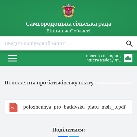
Самгородоцька сільська рада
Вінницької області
прогноз на 09:00
чисте небо 17.9℃
Положення про батьківську плату
polozhennya-pro-batkivsku-platu-msh_0.pdf
Поділитися: