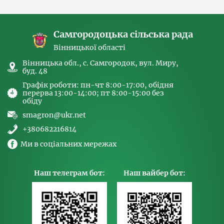
спрямованих на попередження торгівлі
людьми та координатора
Самгородоцька сільська рада
Вінницької області
Вінницька обл., с. Самгородок, вул. Миру,
буд. 48
Графік роботи: пн-чт 8:00-17:00, обідня
перерва 13:00-14:00; пт 8:00-15:00 без
обіду
smagron@ukr.net
+380682216814
Ми в соціальних мережах
Наш телеграм бот:
Наш вайбер бот: