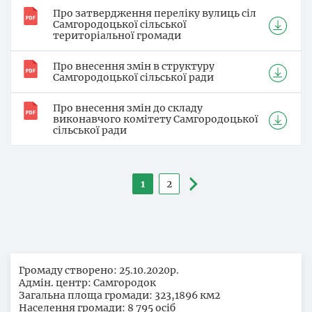
Про затвердження переліку вулиць сіл
Самгородоцької сільської
територіальної громади
Про внесення змін в структуру
Самгородоцької сільської ради
Про внесення змін до складу
виконавчого комітету Самгородоцької
сільської ради
Розбивка
1
2
Поточна
Сторінка
на
сторінка
сторінки
Громаду створено: 25.10.2020р.
Адмін. центр: Самгородок
Загальна площа громади: 323,1896 км2
Населення громади: 8 795 осіб