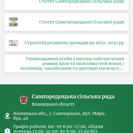
Статут Самгородоцької сільської ради
Статут Самгородоцької сільської ради
Стратегія розвитку громади на 2022-2030 рр
Уповноважені особи з питань забезпечення
рівних прав та можливостей жінок і
чоловіків, запобігання та протидії насильству
за ознакою статі, з питань здійснення заходів,
спрямованих на попередження торгівлі
людьми та координатора
Самгородоцька сільська рада
Вінницької області
Вінницька обл., с. Самгородок, вул. Миру,
буд. 48
Графік роботи: пн-чт 8:00-17:00, обідня
перерва 13:00-14:00; пт 8:00-15:00 без