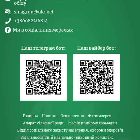
обіду
smagron@ukr.net
+380682216814
Ми в соціальних мережах
Наш телеграм бот:
Наш вайбер бот:
Головна
Новини
Оголошення
Фотогалерея
Апарат сільської ради
Графік прийому громадян
Відділ соціального захисту населення, охорони здоров’я
Загальноосвітній навчально-виховний комплекс