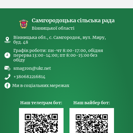
спрямованих на попередження торгівлі
людьми та координатора
Самгородоцька сільська рада
Вінницької області
Вінницька обл., с. Самгородок, вул. Миру,
буд. 48
Графік роботи: пн-чт 8:00-17:00, обідня
перерва 13:00-14:00; пт 8:00-15:00 без
обіду
smagron@ukr.net
+380682216814
Ми в соціальних мережах
Наш телеграм бот:
Наш вайбер бот: