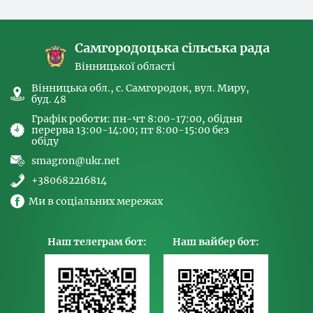
спрямованих на попередження торгівлі
людьми та координатора
Самгородоцька сільська рада
Вінницької області
Вінницька обл., с. Самгородок, вул. Миру,
буд. 48
Графік роботи: пн-чт 8:00-17:00, обідня
перерва 13:00-14:00; пт 8:00-15:00 без
обіду
smagron@ukr.net
+380682216814
Ми в соціальних мережах
Наш телеграм бот:
Наш вайбер бот: