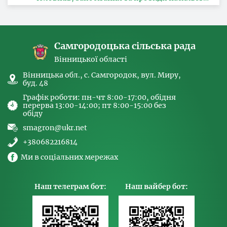
за ознакою статі, з питань здійснення заходів,
спрямованих на попередження торгівлі
людьми та координатора
Самгородоцька сільська рада
Вінницької області
Вінницька обл., с. Самгородок, вул. Миру,
буд. 48
Графік роботи: пн-чт 8:00-17:00, обідня
перерва 13:00-14:00; пт 8:00-15:00 без
обіду
smagron@ukr.net
+380682216814
Ми в соціальних мережах
Наш телеграм бот:
Наш вайбер бот: