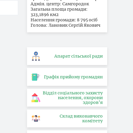
Адмін. центр: Самгородок
Загальна площа громади:
323,1896 км2
Населення громади: 8 795 осіб
Голова: Лановик Сергій Якович
Апарат сільської ради
Графік прийому громадян
Відділ соціального захисту
населення, охорони
здоров’я
Склад виконавчого
комітету