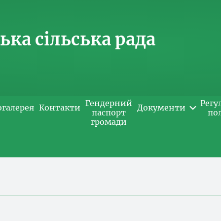
ка сільська рада
Гендерний
Регу
огалерея
Контакти
Документи
паспорт
по
громади