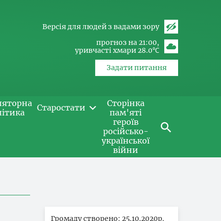
Версія для людей з вадами зору
прогноз на 21:00
уривчасті хмари 28.0℃
Задати питання
ляторна
Сторінка
Старостати
літика
пам'яті
героїв
російсько-
української
війни
Громаду створено: 25.10.2020р.