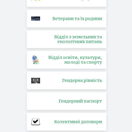
Ветерани та їх родини
Відділ з земельних та
екологічних питань
Відділ освіти, культури,
молоді та спорту
Гендерна рівність
Гендерний паспорт
Колективні договори