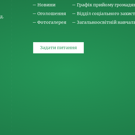
Новини
Графік прийому громадя
Оголошення
Відділ соціального захис
д.
Фотогалерея
Загальноосвітній навча
Задати питання