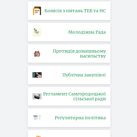
Комісія з питань ТЕБ та НС
Молодіжна Рада
Протидія домашньому
насильству
Публічна закупівлі
Регламент Самгородоцької
сільської ради
Регуляторна політика