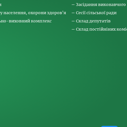
н
Засідання виконавчого
ту населення, охорони здоров’я
Сесії сільської ради
льно-виховний комплекс
Склад депутатів
Склад постійніних коміс