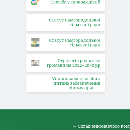
Служба у справах дітей
Статут Самгородоцької
сільської ради
Статут Самгородоцької
сільської ради
Стратегія розвитку
громади на 2022-2030 рр
Уповноважені особи з
питань забезпечення
рівних прав та
можливостей жінок і
чоловіків, запобігання та
протидії насильству за
ознакою статі, з питань
здійснення заходів,
спрямованих на
попередження торгівлі
людьми та координатора
Склад виконавчого ком