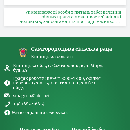
Уповноважені особи з питань забезпечення
рівних прав та можливостей жінок і
чоловіків, запобігання та протидії насильству
за ознакою статі, з питань здійснення заходів,
спрямованих на попередження торгівлі
людьми та координатора
Самгородоцька сільська рада
Вінницької області
Вінницька обл., с. Самгородок, вул. Миру,
буд. 48
Графік роботи: пн-чт 8:00-17:00, обідня
перерва 13:00-14:00; пт 8:00-15:00 без
обіду
smagron@ukr.net
+380682216814
Ми в соціальних мережах
Наш телеграм бот:
Наш вайбер бот: