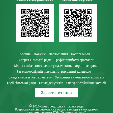
Головна
Новини
Оголошення
Фотогалерея
Апарат сільської ради
Графік прийому громадян
Відділ соціального захисту населення, охорони здоров’я
Загальноосвітній навчально-виховний комплекс
Склад виконавчого комітету
Засідання виконавчого комітету
Сесії сільської ради
Склад депутатів
Склад постійніних комісії
Задати питання
© 2026
Самгородоцька сільська рада
.
Розробка сайтів державних органів влади та місцевого
самоврядування
ТОВ "Україна громад"