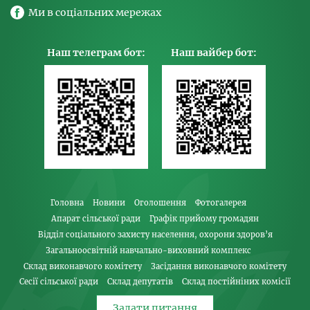
Ми в соціальних мережах
Наш телеграм бот:
Наш вайбер бот:
Головна
Новини
Оголошення
Фотогалерея
Апарат сільської ради
Графік прийому громадян
Відділ соціального захисту населення, охорони здоров’я
Загальноосвітній навчально-виховний комплекс
Склад виконавчого комітету
Засідання виконавчого комітету
Сесії сільської ради
Склад депутатів
Склад постійніних комісії
Задати питання