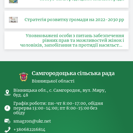
Стратегія розвитку громади на 2022-2030 рр
Уповноважені особи з питань забезпечення
рівних прав та можливостей жінок і
чоловіків, запобігання та протидії насильству
за ознакою статі, з питань здійснення заходів,
спрямованих на попередження торгівлі
людьми та координатора
Самгородоцька сільська рада
Вінницької області
Вінницька обл., с. Самгородок, вул. Миру,
буд. 48
Графік роботи: пн-чт 8:00-17:00, обідня
перерва 13:00-14:00; пт 8:00-15:00 без
обіду
smagron@ukr.net
+380682216814