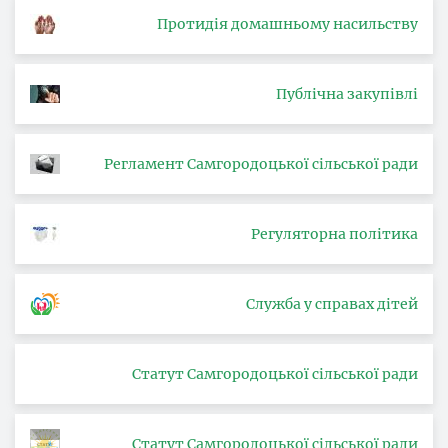
Протидія домашньому насильству
Публічна закупівлі
Регламент Самгородоцької сільської ради
Регуляторна політика
Служба у справах дітей
Статут Самгородоцької сільської ради
Статут Самгородоцької сільської ради