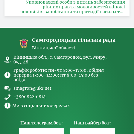
Уповноважені особи з питань забезпечення
рівних прав та можливостей жінок і
чоловіків, запобігання та протидії насильству
за ознакою статі, з питань здійснення заходів,
спрямованих на попередження торгівлі
людьми та координатора
Самгородоцька сільська рада
Вінницької області
Вінницька обл., с. Самгородок, вул. Миру,
буд. 48
Графік роботи: пн-чт 8:00-17:00, обідня
перерва 13:00-14:00; пт 8:00-15:00 без
обіду
smagron@ukr.net
+380682216814
Ми в соціальних мережах
Наш телеграм бот:
Наш вайбер бот: