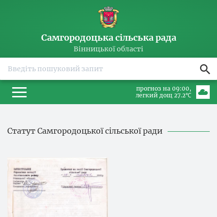
Самгородоцька сільська рада
Вінницької області
прогноз на 09:00
легкий дощ 27.2℃
Статут Самгородоцької сільської ради