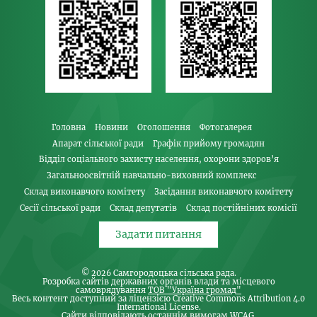
Головна
Новини
Оголошення
Фотогалерея
Апарат сільської ради
Графік прийому громадян
Відділ соціального захисту населення, охорони здоров’я
Загальноосвітній навчально-виховний комплекс
Склад виконавчого комітету
Засідання виконавчого комітету
Сесії сільської ради
Склад депутатів
Склад постійніних комісії
Задати питання
© 2026
Самгородоцька сільська рада
.
Розробка сайтів державних органів влади та місцевого
самоврядування
ТОВ "Україна громад"
Весь контент доступний за ліцензією Creative Commons Attribution 4.0
International License.
Сайти відповідають останнім вимогам WCAG.