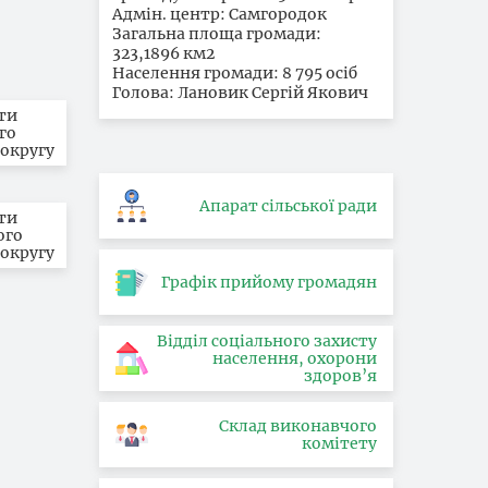
Адмін. центр: Самгородок
Загальна площа громади:
323,1896 км2
Населення громади: 8 795 осіб
Голова: Лановик Сергій Якович
сти
го
 округу
Апарат сільської ради
сти
ого
 округу
Графік прийому громадян
Відділ соціального захисту
населення, охорони
здоров’я
Склад виконавчого
комітету