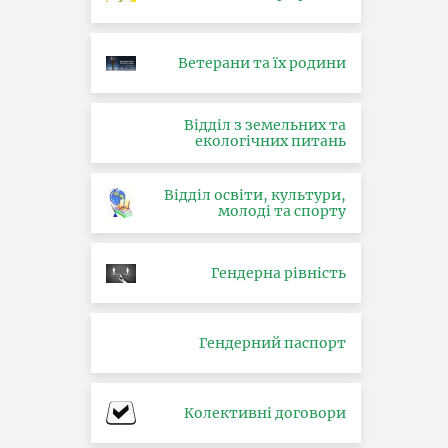
Ветерани та їх родини
Відділ з земельних та
екологічних питань
Відділ освіти, культури,
молоді та спорту
Гендерна рівність
Гендерний паспорт
Колективні договори