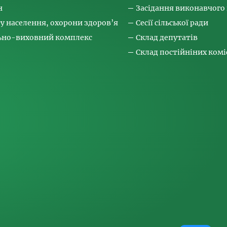
н
Засідання виконавчого
ту населення, охорони здоров’я
Сесії сільської ради
льно-виховний комплекс
Склад депутатів
Склад постійніних коміс