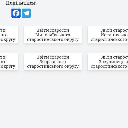
Поділитися:
Facebook
Telegram
сти
Звіти старости
Звіти старо
ого
Миколаївського
Йосипівсько
 округу
старостинського округу
старостинського
сти
Звіти старости
Звіти старо
ого
Збаразького
Зозулинецьк
 округу
старостинського округу
старостинського