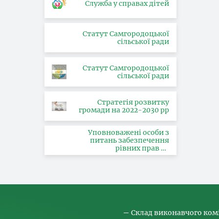
Служба у справах дітей
Статут Самгородоцької
сільської ради
Статут Самгородоцької
сільської ради
Стратегія розвитку
громади на 2022-2030 рр
Уповноважені особи з
питань забезпечення
рівних прав та
можливостей жінок і
чоловіків, запобігання та
протидії насильству за
ознакою статі, з питань
здійснення заходів,
спрямованих на
попередження торгівлі
людьми та координатора
Склад виконавчого ком