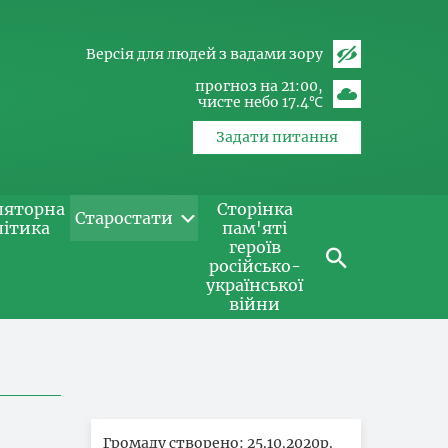
Версія для людей з вадами зору
прогноз на 21:00
чисте небо 17.4℃
Задати питання
ляторна
Сторінка
Старостати
літика
пам'яті
героїв
російсько-
української
війни
Громаду створено: 25.10.2020р.