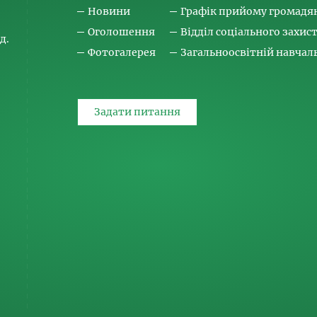
Новини
Графік прийому громадя
Оголошення
Відділ соціального захис
д.
Фотогалерея
Загальноосвітній навча
Задати питання