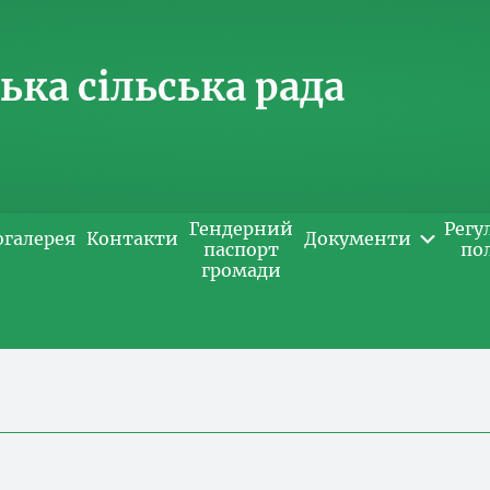
ка сільська рада
Гендерний
Регу
огалерея
Контакти
Документи
паспорт
по
громади