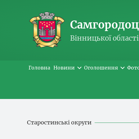
Самгородоць
Вінницької області
Головна
Новини
Оголошення
Фот
Старостинські округи