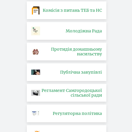
Комісія з питань ТЕБ та НС
Молодіжна Рада
Протидія домашньому
насильству
Публічна закупівлі
Регламент Самгородоцької
сільської ради
Регуляторна політика