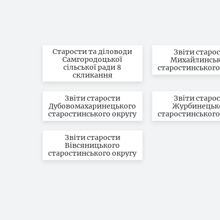
Старости та діловоди
Звіти старо
Самгородоцької
Михайлинськ
сільської ради 8
старостинського
скликання
Звіти старости
Звіти старо
Дубовомахаринецького
Журбинецьк
старостинського округу
старостинського
Звіти старости
Вівсяницького
старостинського округу