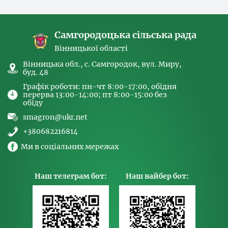
спрямованих на попередження торгівлі
людьми та координатора
Самгородоцька сільська рада
Вінницької області
Вінницька обл., с. Самгородок, вул. Миру,
буд. 48
Графік роботи: пн-чт 8:00-17:00, обідня
перерва 13:00-14:00; пт 8:00-15:00 без
обіду
smagron@ukr.net
+380682216814
Ми в соціальних мережах
Наш телеграм бот:
Наш вайбер бот: