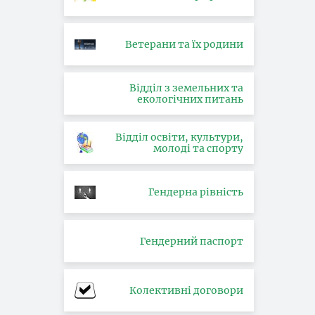
Ветерани та їх родини
Відділ з земельних та
екологічних питань
Відділ освіти, культури,
молоді та спорту
Гендерна рівність
Гендерний паспорт
Колективні договори