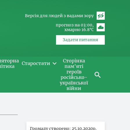
Версія для людей з вадами зору
прогноз на 03:00
хмарно 16.8℃
Задати питання
ляторна
Сторінка
Старостати
літика
пам'яті
героїв
російсько-
української
війни
Громаду створено: 25.10.2020р.