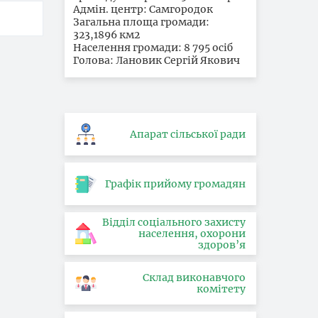
Адмін. центр: Самгородок
Загальна площа громади:
323,1896 км2
Населення громади: 8 795 осіб
Голова: Лановик Сергій Якович
Апарат сільської ради
Графік прийому громадян
Відділ соціального захисту
населення, охорони
здоров’я
Склад виконавчого
комітету