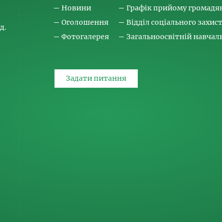
Новини
Графік прийому громадя
Оголошення
Відділ соціального захис
д.
Фотогалерея
Загальноосвітній навча
Задати питання