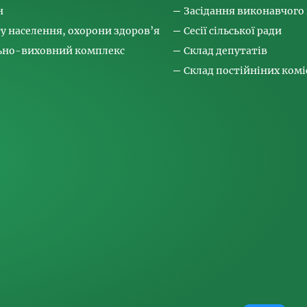
н
Засідання виконавчого
ту населення, охорони здоров’я
Сесії сільської ради
льно-виховний комплекс
Склад депутатів
Склад постійніних коміс