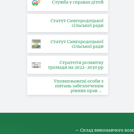
Служба у справах дітей
Статут Самгородоцької
сільської ради
Статут Самгородоцької
сільської ради
Стратегія розвитку
громади на 2022-2030 рр
Уповноважені особи з
питань забезпечення
рівних прав та
можливостей жінок і
чоловіків, запобігання та
протидії насильству за
ознакою статі, з питань
здійснення заходів,
спрямованих на
попередження торгівлі
людьми та координатора
Склад виконавчого ком