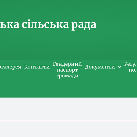
ка сільська рада
Гендерний
Регу
огалерея
Контакти
Документи
паспорт
по
громади