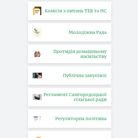
Комісія з питань ТЕБ та НС
Молодіжна Рада
Протидія домашньому
насильству
Публічна закупівлі
Регламент Самгородоцької
сільської ради
Регуляторна політика