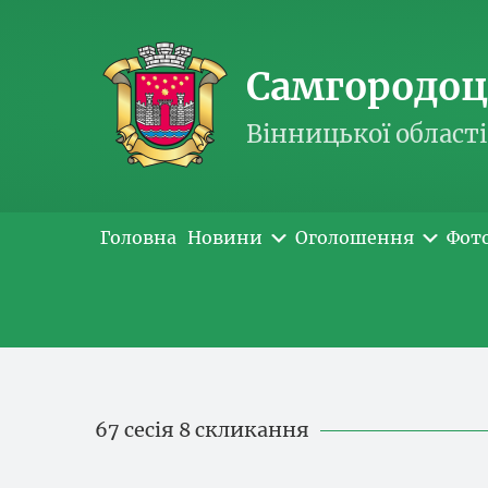
Самгородоць
Вінницької області
Головна
Новини
Оголошення
Фот
67 сесія 8 скликання