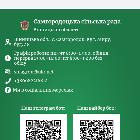
спрямованих на попередження торгівлі
людьми та координатора
Самгородоцька сільська рада
Вінницької області
Вінницька обл., с. Самгородок, вул. Миру,
буд. 48
Графік роботи: пн-чт 8:00-17:00, обідня
перерва 13:00-14:00; пт 8:00-15:00 без
обіду
smagron@ukr.net
+380682216814
Ми в соціальних мережах
Наш телеграм бот:
Наш вайбер бот: