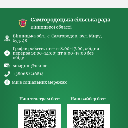
спрямованих на попередження торгівлі
людьми та координатора
Самгородоцька сільська рада
Вінницької області
Вінницька обл., с. Самгородок, вул. Миру,
буд. 48
Графік роботи: пн-чт 8:00-17:00, обідня
перерва 13:00-14:00; пт 8:00-15:00 без
обіду
smagron@ukr.net
+380682216814
Ми в соціальних мережах
Наш телеграм бот:
Наш вайбер бот: