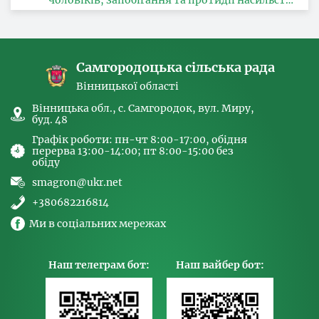
чоловіків, запобігання та протидії насильству
за ознакою статі, з питань здійснення заходів,
спрямованих на попередження торгівлі
людьми та координатора
Самгородоцька сільська рада
Вінницької області
Вінницька обл., с. Самгородок, вул. Миру,
буд. 48
Графік роботи: пн-чт 8:00-17:00, обідня
перерва 13:00-14:00; пт 8:00-15:00 без
обіду
smagron@ukr.net
+380682216814
Ми в соціальних мережах
Наш телеграм бот:
Наш вайбер бот: