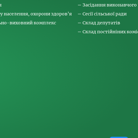
н
Засідання виконавчого
ту населення, охорони здоров’я
Сесії сільської ради
льно-виховний комплекс
Склад депутатів
Склад постійніних коміс