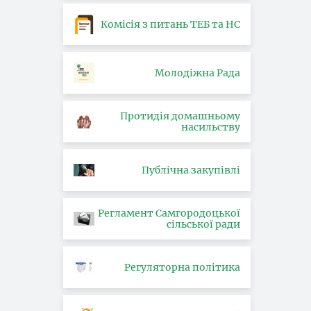
Комісія з питань ТЕБ та НС
Молодіжна Рада
Протидія домашньому
насильству
Публічна закупівлі
Регламент Самгородоцької
сільської ради
Регуляторна політика