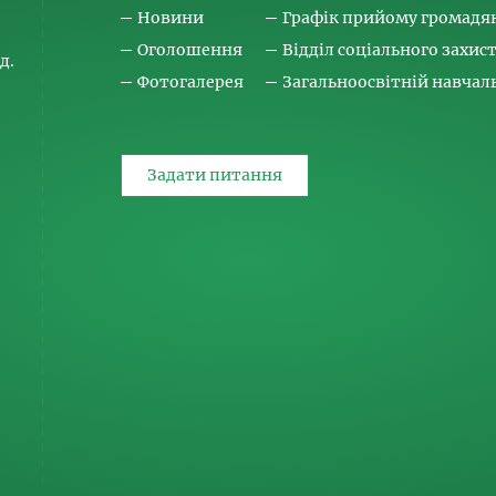
Новини
Графік прийому громадя
Оголошення
Відділ соціального захис
д.
Фотогалерея
Загальноосвітній навча
Задати питання