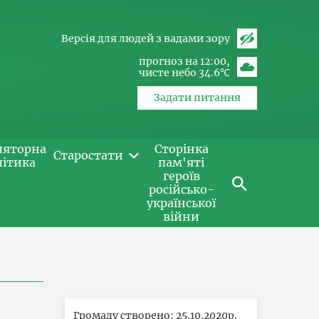
Версія для людей з вадами зору
прогноз на 12:00
чисте небо 34.6℃
Задати питання
ляторна
Сторінка
Старостати
літика
пам'яті
героїв
російсько-
української
війни
Громаду створено: 25.10.2020р.