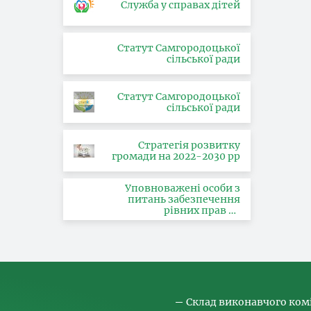
Служба у справах дітей
Статут Самгородоцької
сільської ради
Статут Самгородоцької
сільської ради
Стратегія розвитку
громади на 2022-2030 рр
Уповноважені особи з
питань забезпечення
рівних прав та
можливостей жінок і
чоловіків, запобігання та
протидії насильству за
ознакою статі, з питань
здійснення заходів,
спрямованих на
попередження торгівлі
людьми та координатора
Склад виконавчого ком