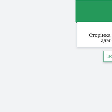
Сторінка
адмі
По