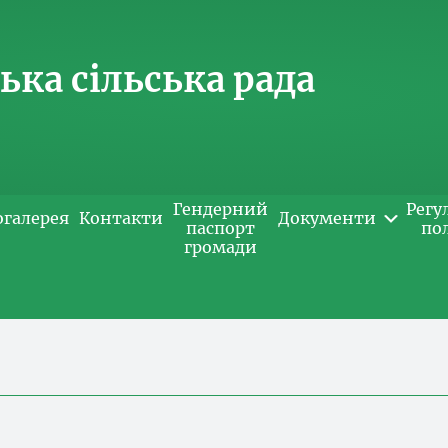
ка сільська рада
Гендерний
Регу
огалерея
Контакти
Документи
паспорт
по
громади