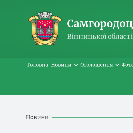
Самгородоць
Вінницької області
Головна
Новини
Оголошення
Фот
Новини