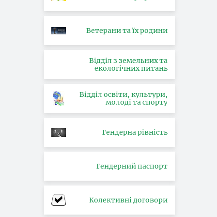
Ветерани та їх родини
Відділ з земельних та
екологічних питань
Відділ освіти, культури,
молоді та спорту
Гендерна рівність
Гендерний паспорт
Колективні договори