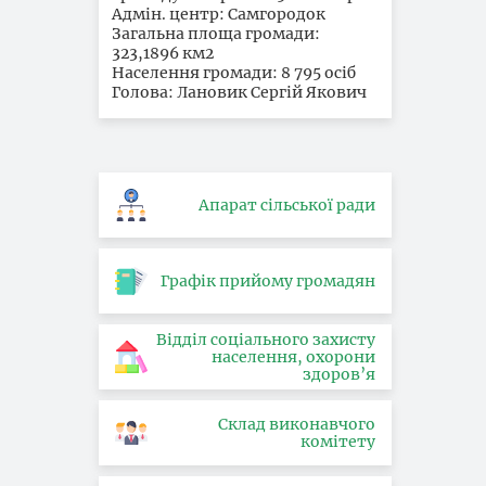
Адмін. центр: Самгородок
Загальна площа громади:
323,1896 км2
Населення громади: 8 795 осіб
Голова: Лановик Сергій Якович
Апарат сільської ради
Графік прийому громадян
Відділ соціального захисту
населення, охорони
здоров’я
Склад виконавчого
комітету