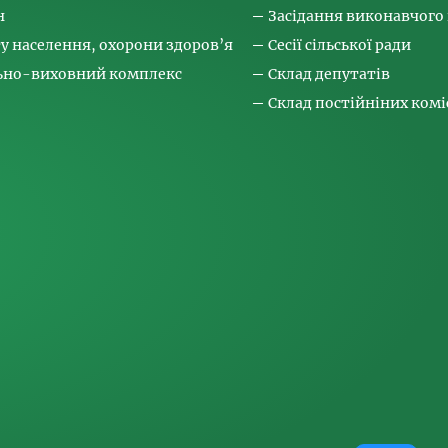
н
Засідання виконавчого
ту населення, охорони здоров’я
Сесії сільської ради
льно-виховний комплекс
Склад депутатів
Склад постійніних коміс