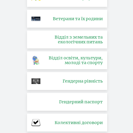
Ветерани та їх родини
Відділ з земельних та
екологічних питань
Відділ освіти, культури,
молоді та спорту
Гендерна рівність
Гендерний паспорт
Колективні договори