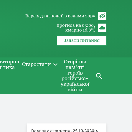
Версія для людей з вадами зору
прогноз на 03:00
хмарно 16.8℃
Задати питання
ляторна
Сторінка
Старостати
літика
пам'яті
героїв
російсько-
української
війни
Громаду створено: 25.10.2020р.