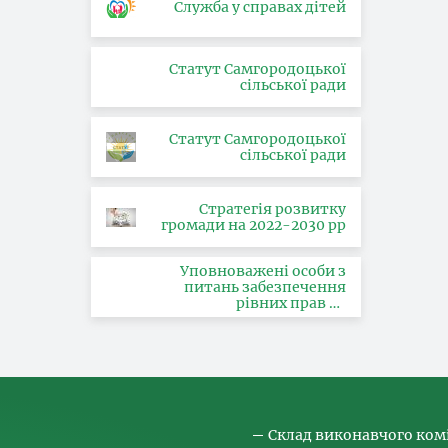
Служба у справах дітей
Статут Самгородоцької
сільської ради
Статут Самгородоцької
сільської ради
Стратегія розвитку
громади на 2022-2030 рр
Уповноважені особи з
питань забезпечення
рівних прав та
можливостей жінок і
чоловіків, запобігання та
протидії насильству за
ознакою статі, з питань
здійснення заходів,
спрямованих на
попередження торгівлі
людьми та координатора
Склад виконавчого ком