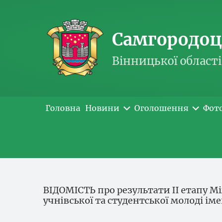
Самгородоць
Вінницької області
Головна
Новини
Оголошення
Фот
ВІДОМІСТЬ про результати ІІ етапу 
учнівської та студентської молоді ім