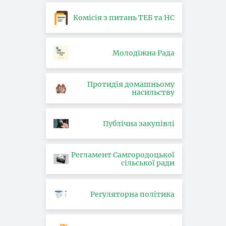
Комісія з питань ТЕБ та НС
Молодіжна Рада
Протидія домашньому
насильству
Публічна закупівлі
Регламент Самгородоцької
сільської ради
Регуляторна політика