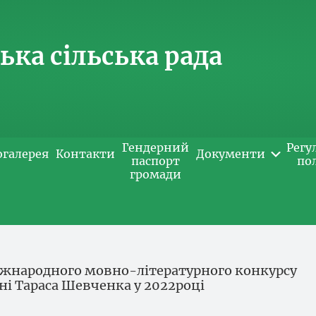
ка сільська рада
Гендерний
Регу
огалерея
Контакти
Документи
паспорт
по
громади
Міжнародного мовно-літературного конкурсу
ені Тараса Шевченка у 2022році