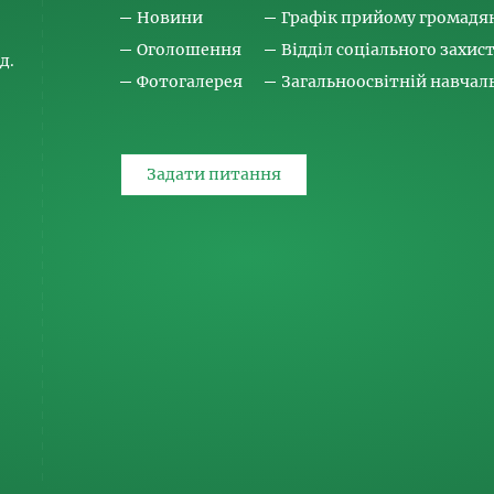
Новини
Графік прийому громадя
Оголошення
Відділ соціального захис
д.
Фотогалерея
Загальноосвітній навча
Задати питання