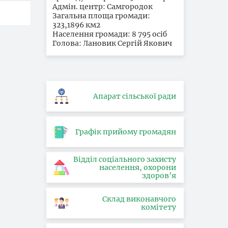
Адмін. центр: Самгородок
Загальна площа громади:
323,1896 км2
Населення громади: 8 795 осіб
Голова: Лановик Сергій Якович
Апарат сільської ради
Графік прийому громадян
Відділ соціального захисту
населення, охорони
здоров’я
Склад виконавчого
комітету