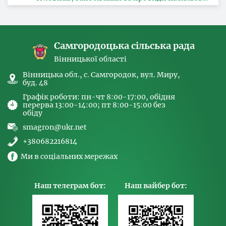
за ознакою статі, з питань здійснення заходів,
спрямованих на попередження торгівлі
людьми та координатора
Самгородоцька сільська рада
Вінницької області
Вінницька обл., с. Самгородок, вул. Миру,
буд. 48
Графік роботи: пн-чт 8:00-17:00, обідня
перерва 13:00-14:00; пт 8:00-15:00 без
обіду
smagron@ukr.net
+380682216814
Ми в соціальних мережах
Наш телеграм бот:
Наш вайбер бот: