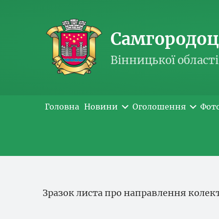
Самгородоць
Вінницької області
Головна
Новини
Оголошення
Фот
Зразок листа про направлення колек