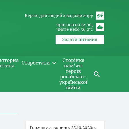
Версія для людей з вадами зору
прогноз на 12:00
чисте небо 36.2℃
Задати питання
ляторна
Сторінка
Старостати
літика
пам'яті
героїв
російсько-
української
війни
Громаду створено: 25.10.2020р.