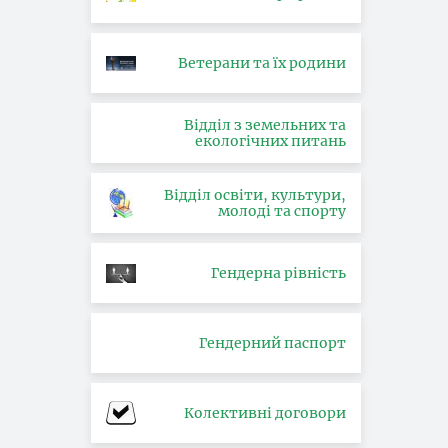
Ветерани та їх родини
Відділ з земельних та
екологічних питань
Відділ освіти, культури,
молоді та спорту
Гендерна рівність
Гендерний паспорт
Колективні договори