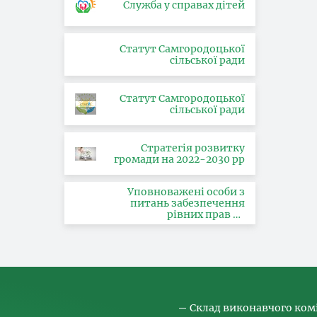
Служба у справах дітей
Статут Самгородоцької
сільської ради
Статут Самгородоцької
сільської ради
Стратегія розвитку
громади на 2022-2030 рр
Уповноважені особи з
питань забезпечення
рівних прав та
можливостей жінок і
чоловіків, запобігання та
протидії насильству за
ознакою статі, з питань
здійснення заходів,
спрямованих на
попередження торгівлі
людьми та координатора
Склад виконавчого ком