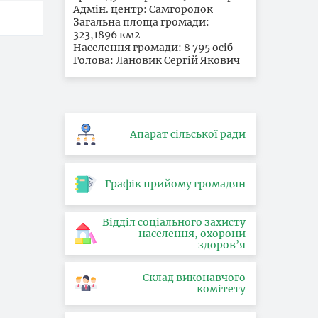
Адмін. центр: Самгородок
Загальна площа громади:
323,1896 км2
Населення громади: 8 795 осіб
Голова: Лановик Сергій Якович
Апарат сільської ради
Графік прийому громадян
Відділ соціального захисту
населення, охорони
здоров’я
Склад виконавчого
комітету