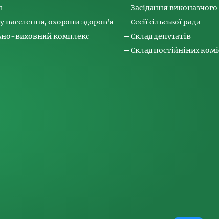
н
Засідання виконавчого
ту населення, охорони здоров’я
Сесії сільської ради
льно-виховний комплекс
Склад депутатів
Склад постійніних коміс