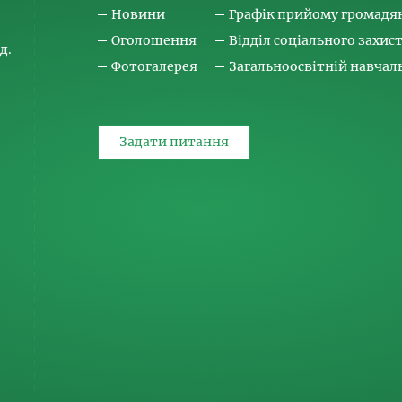
Новини
Графік прийому громадя
Оголошення
Відділ соціального захис
д.
Фотогалерея
Загальноосвітній навча
Задати питання