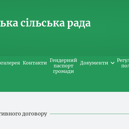
ка сільська рада
Гендерний
Регу
огалерея
Контакти
Документи
паспорт
по
громади
тивного договору