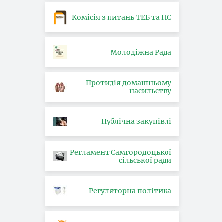
Комісія з питань ТЕБ та НС
Молодіжна Рада
Протидія домашньому
насильству
Публічна закупівлі
Регламент Самгородоцької
сільської ради
Регуляторна політика